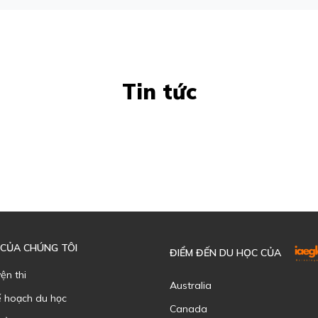
Tin tức
 CỦA CHÚNG TÔI
ĐIỂM ĐẾN DU HỌC CỦA
yện thi
Australia
ế hoạch du học
Canada