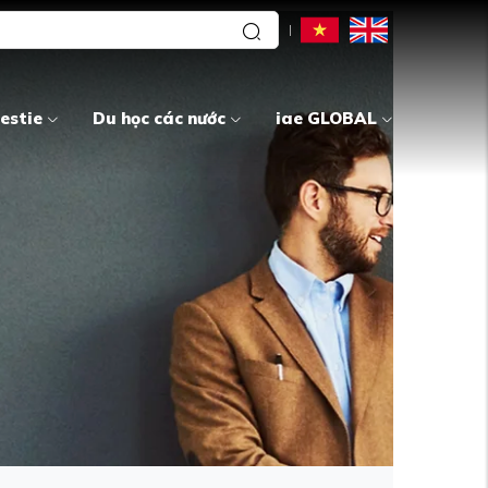
estie
Du học các nước
iae GLOBAL