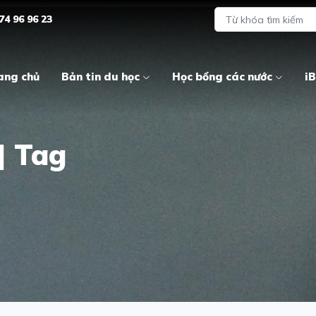
74 96 96 23
ang chủ
Bản tin du học
Học bổng các nước
iB
| Tag