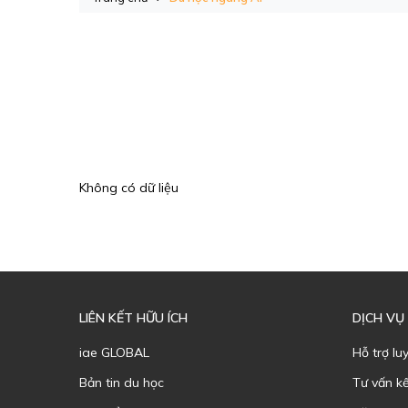
Không có dữ liệu
LIÊN KẾT HỮU ÍCH
DỊCH VỤ
iae GLOBAL
Hỗ trợ lu
Bản tin du học
Tư vấn k