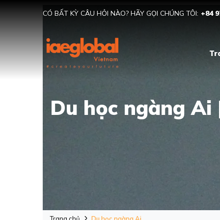
CÓ BẤT KỲ CÂU HỎI NÀO? HÃY GỌI CHÚNG TÔI:
+84 9
Tr
Du học ngàng Ai 
Trang chủ
Du học ngàng Ai