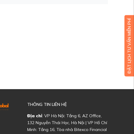
ĐẶT LỊCH TƯ VẤN MIỄN PHÍ
THÔNG TIN LIÊN HỆ
Địa chỉ
: VP Hà Nội: Tầng 6, AZ Office,
132 Nguyễn Thái Học, Hà Nội | VP Hồ Chí
Minh: Tầng 16, Tòa nhà Bitexco Financial