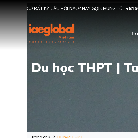
CÓ BẤT KỲ CÂU HỎI NÀO? HÃY GỌI CHÚNG TÔI:
+84 9
Tr
Du học THPT | T
Trang chủ
Du học THPT