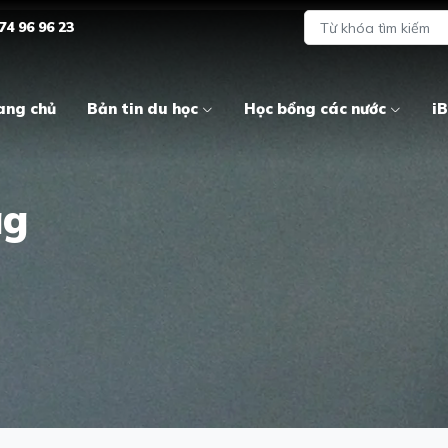
74 96 96 23
ang chủ
Bản tin du học
Học bổng các nước
iB
ag