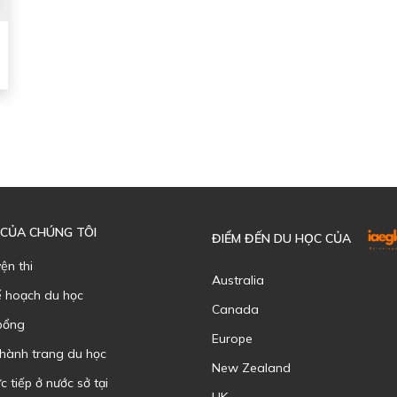
 CỦA CHÚNG TÔI
ĐIỂM ĐẾN DU HỌC CỦA
yện thi
Australia
ế hoạch du học
Canada
bổng
Europe
 hành trang du học
New Zealand
c tiếp ở nước sở tại
UK