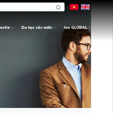
estie
Du học các nước
iae GLOBAL