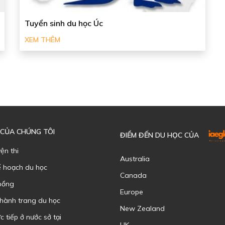
Tuyển sinh du học Úc
XEM THÊM
 CỦA CHÚNG TÔI
ĐIỂM ĐẾN DU HỌC CỦA
yện thi
Australia
ế hoạch du học
Canada
bổng
Europe
 hành trang du học
New Zealand
c tiếp ở nước sở tại
UK