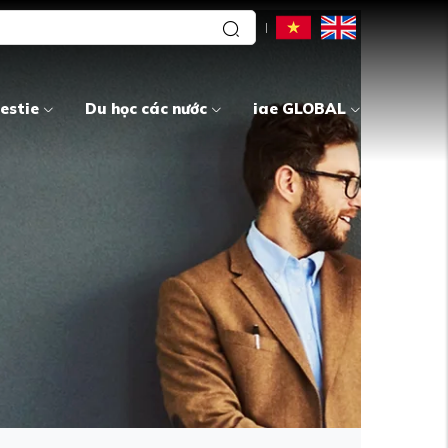
estie
Du học các nước
iae GLOBAL