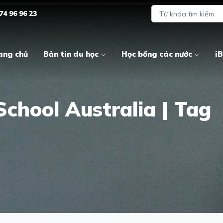
74 96 96 23
ang chủ
Bản tin du học
Học bổng các nước
iB
chool Australia | Tag