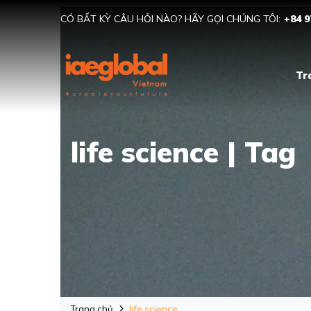
CÓ BẤT KỲ CÂU HỎI NÀO? HÃY GỌI CHÚNG TÔI:
+84 9
Tr
life science | Tag
Trang chủ
life science