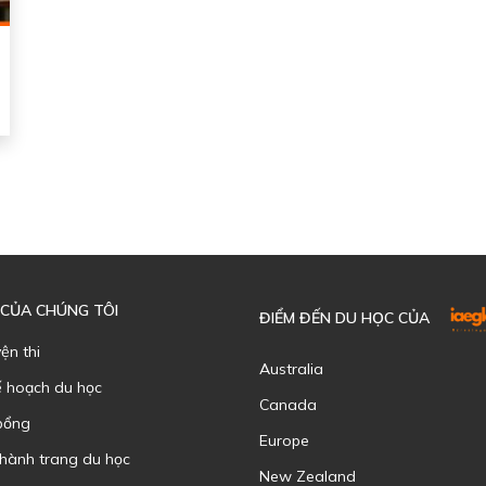
 CỦA CHÚNG TÔI
ĐIỂM ĐẾN DU HỌC CỦA
yện thi
Australia
ế hoạch du học
Canada
bổng
Europe
 hành trang du học
New Zealand