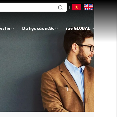
estie
Du học các nước
iae GLOBAL