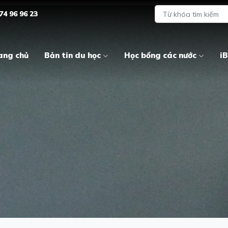
74 96 96 23
ang chủ
Bản tin du học
Học bổng các nước
iB