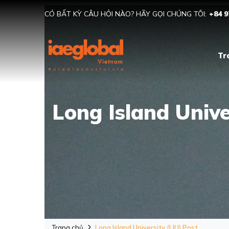
CÓ BẤT KỲ CÂU HỎI NÀO? HÃY GỌI CHÚNG TÔI:
+84 9
Tr
Long Island Unive
Trang chủ
Long Island University (LIU) Post