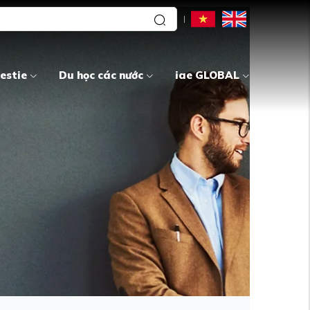
estie
Du học các nước
iae GLOBAL