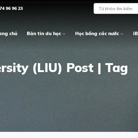
74 96 96 23
ang chủ
Bản tin du học
Học bổng các nước
iB
rsity (LIU) Post | Tag