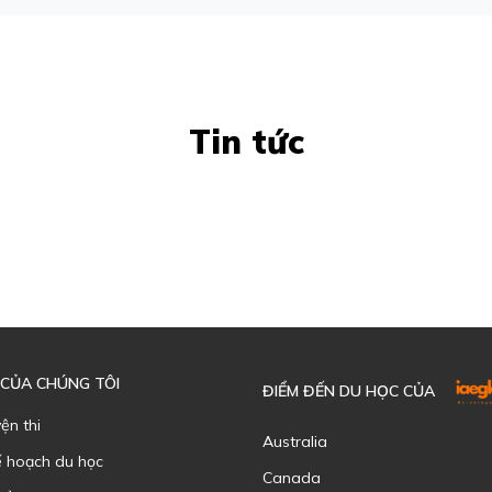
Tin tức
 CỦA CHÚNG TÔI
ĐIỂM ĐẾN DU HỌC CỦA
yện thi
Australia
ế hoạch du học
Canada