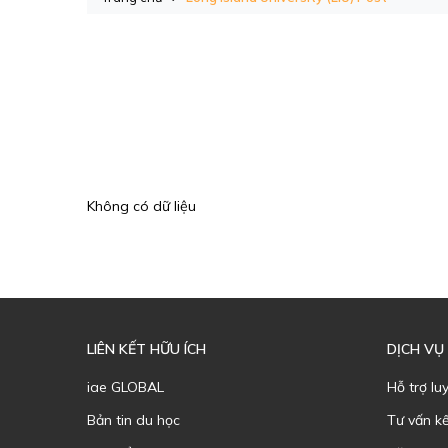
Không có dữ liệu
LIÊN KẾT HỮU ÍCH
DỊCH VỤ
iae GLOBAL
Hỗ trợ lu
Bản tin du học
Tư vấn k