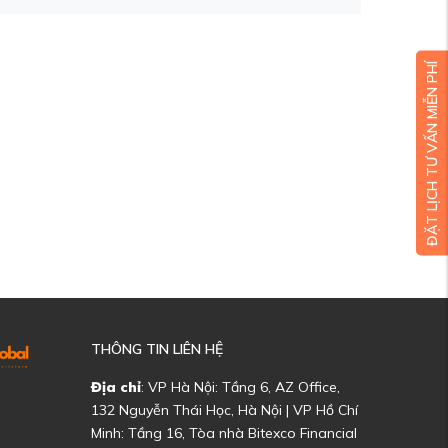
ĐẶT LỊCH TƯ VẤN MIỄN PHÍ
THÔNG TIN LIÊN HỆ
Địa chỉ
: VP Hà Nội: Tầng 6, AZ Office,
132 Nguyễn Thái Học, Hà Nội | VP Hồ Chí
Minh: Tầng 16, Tòa nhà Bitexco Financial