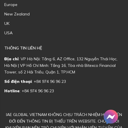
Europe
New Zealand
UK
USA
THÔNG TIN LIÊN HỆ
Địa chỉ
: VP Hà Nội: Tầng 6, AZ Office, 132 Nguyễn Thái Học,
Hà Nội | VP Hồ Chí Minh: Tầng 16, Tòa nhà Bitexco Financial
Tower, số 2 Hải Triều, Quận 1, TP.HCM
Số điện thoại
: +84 974 96 96 23
Hotline
: +84 974 96 96 23
IAE GLOBAL VIETNAM KHÔNG CHỊU TRÁCH NHIỆM HOẶC LIÊN
ĐỚI ĐẾN THÔNG TIN BỊ THIẾU TRÊN WEBSITE. CHÚNG TÔI
KHUYÊN BẠN NÊN TRÒ CHUYỆN VỚI NHÂN VIÊN TƯ VẤN CỦA