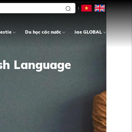
estie
Du học các nước
iae GLOBAL
ish Language