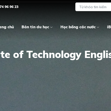
74 96 96 23
ang chủ
Bản tin du học
Học bổng các nước
iB
ute of Technology Engl