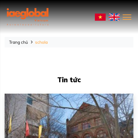
Trang chủ
schola
Tin tức