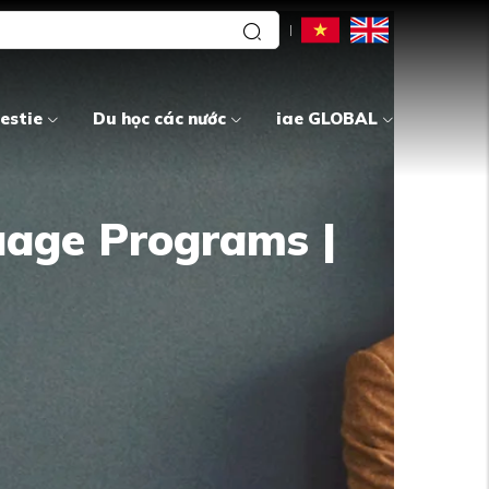
estie
Du học các nước
iae GLOBAL
uage Programs |