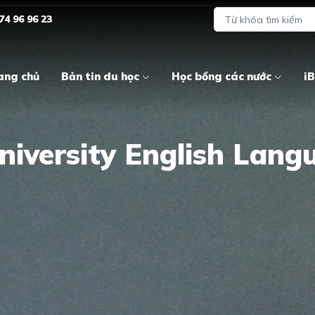
74 96 96 23
ang chủ
Bản tin du học
Học bổng các nước
iB
niversity English Lang