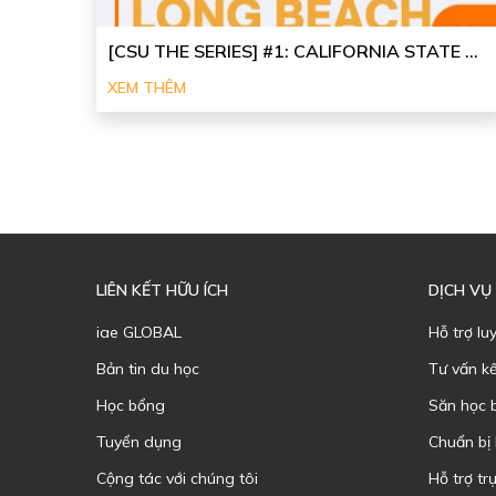
[CSU THE SERIES] #1: CALIFORNIA STATE ...
XEM THÊM
LIÊN KẾT HỮU ÍCH
DỊCH VỤ
iae GLOBAL
Hỗ trợ lu
Bản tin du học
Tư vấn k
Học bổng
Săn học 
Tuyển dụng
Chuẩn bị
Cộng tác với chúng tôi
Hỗ trợ trự