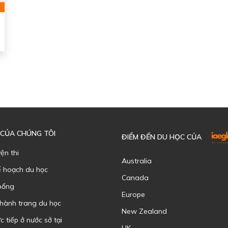
 CỦA CHÚNG TÔI
ĐIỂM ĐẾN DU HỌC CỦA
yện thi
Australia
ế hoạch du học
Canada
bổng
Europe
 hành trang du học
New Zealand
c tiếp ở nước sở tại
UK