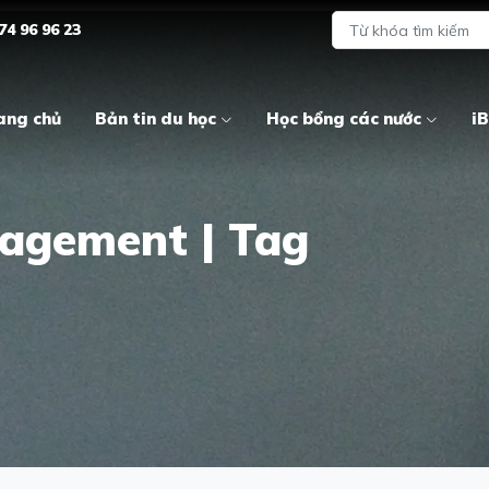
74 96 96 23
ang chủ
Bản tin du học
Học bổng các nước
iB
nagement | Tag