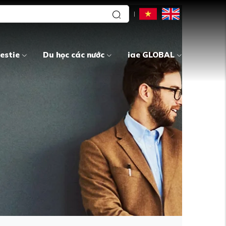
estie
Du học các nước
iae GLOBAL