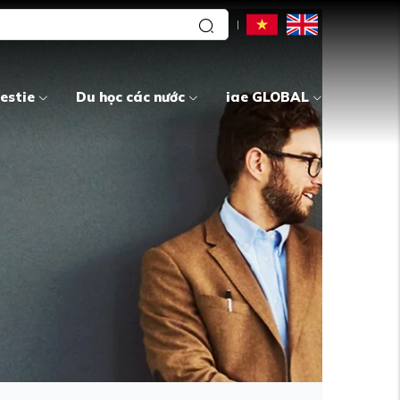
estie
Du học các nước
iae GLOBAL