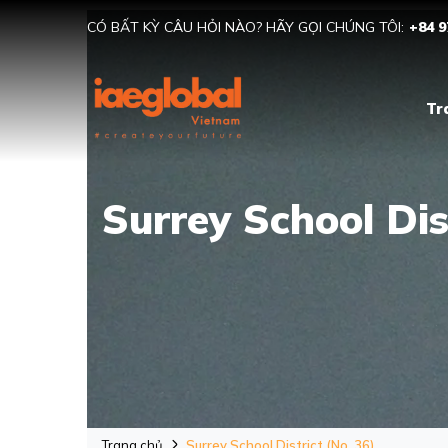
CÓ BẤT KỲ CÂU HỎI NÀO? HÃY GỌI CHÚNG TÔI:
+84 9
Tr
Surrey School Dist
Trang chủ
Surrey School District (No. 36)