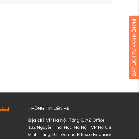
ĐẶT LỊCH TƯ VẤN MIỄN PHÍ
THÔNG TIN LIÊN HỆ
Địa chỉ
: VP Hà Nội: Tầng 6, AZ Office,
132 Nguyễn Thái Học, Hà Nội | VP Hồ Chí
Minh: Tầng 16, Tòa nhà Bitexco Financial