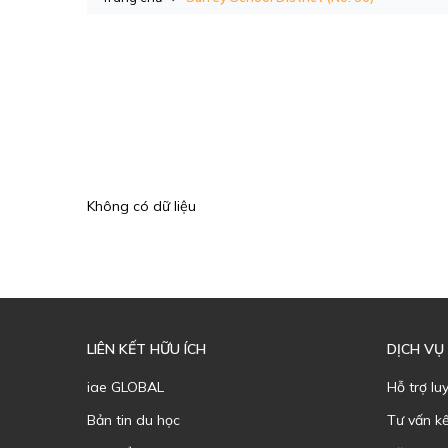
Không có dữ liệu
LIÊN KẾT HỮU ÍCH
DỊCH VỤ
iae GLOBAL
Hỗ trợ lu
Bản tin du học
Tư vấn k