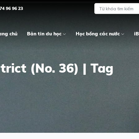
74 96 96 23
ang chủ
Bản tin du học
Học bổng các nước
iB
rict (No. 36) | Tag