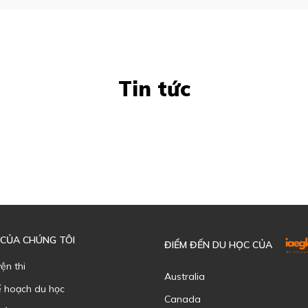
Tin tức
 CỦA CHÚNG TÔI
ĐIỂM ĐẾN DU HỌC CỦA
yện thi
Australia
ế hoạch du học
Canada