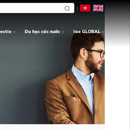
estie
Du học các nước
iae GLOBAL