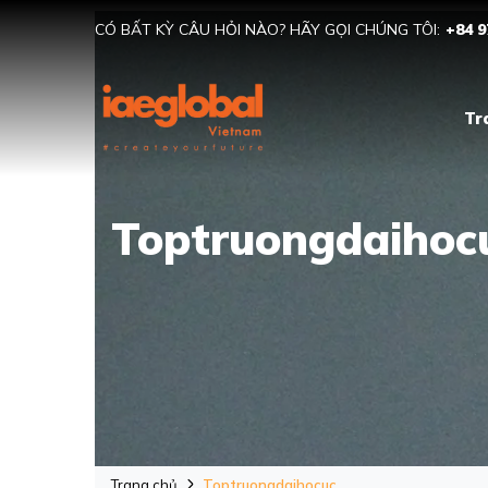
CÓ BẤT KỲ CÂU HỎI NÀO? HÃY GỌI CHÚNG TÔI:
+84 9
Tr
Toptruongdaihocu
Trang chủ
Toptruongdaihocuc