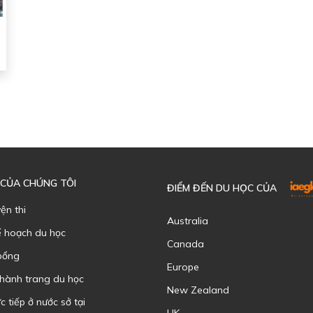
 CỦA CHÚNG TÔI
ĐIỂM ĐẾN DU HỌC CỦA
yện thi
Australia
ế hoạch du học
Canada
bổng
Europe
 hành trang du học
New Zealand
c tiếp ở nước sở tại
UK