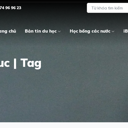
74 96 96 23
ang chủ
Bản tin du học
Học bổng các nước
iB
c | Tag