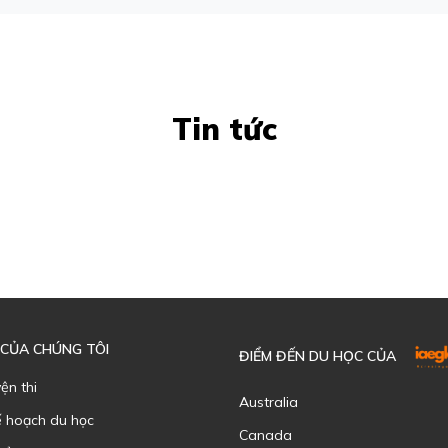
Tin tức
 CỦA CHÚNG TÔI
ĐIỂM ĐẾN DU HỌC CỦA
yện thi
Australia
ế hoạch du học
Canada