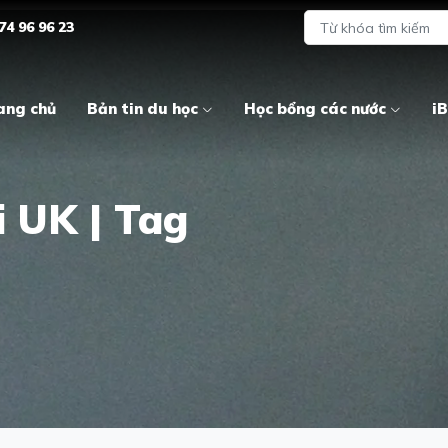
74 96 96 23
ang chủ
Bản tin du học
Học bổng các nước
iB
i UK | Tag