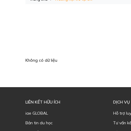
Không có dữ liệu
LIÊN KẾT HỮU ÍCH
DỊCH VỤ
iae GLOBAL
Hỗ trợ lu
Bản tin du học
Tư vấn k