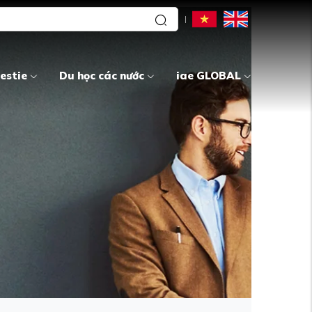
estie
Du học các nước
iae GLOBAL