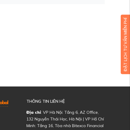
ĐẶT LỊCH TƯ VẤN MIỄN PHÍ
THÔNG TIN LIÊN HỆ
Địa chỉ
: VP Hà Nội: Tầng 6, AZ Office,
132 Nguyễn Thái Học, Hà Nội | VP Hồ Chí
Minh: Tầng 16, Tòa nhà Bitexco Financial