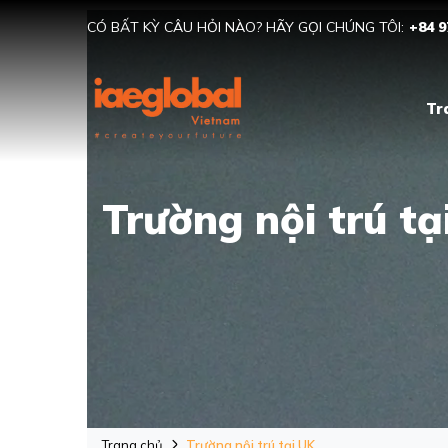
CÓ BẤT KỲ CÂU HỎI NÀO? HÃY GỌI CHÚNG TÔI:
+84 9
Tr
Trường nội trú tạ
Trang chủ
Trường nội trú tại UK