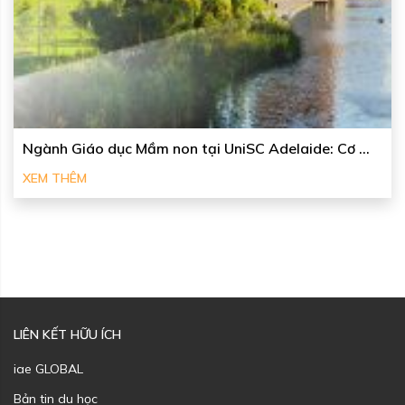
Ngành Giáo dục Mầm non tại UniSC Adelaide: Cơ ...
XEM THÊM
LIÊN KẾT HỮU ÍCH
iae GLOBAL
Bản tin du học