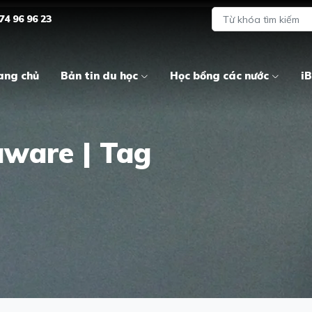
74 96 96 23
ang chủ
Bản tin du học
Học bổng các nước
iB
aware | Tag