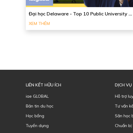
Đại học Delaware - Top 10 Public University ...
XEM THÊM
LIÊN KẾT HỮU ÍCH
DỊCH VỤ
iae GLOBAL
Hỗ trợ lu
Bản tin du học
Tư vấn k
Học bổng
Săn học 
Tuyển dụng
Chuẩn bị