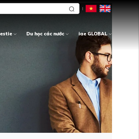
estie
Du học các nước
iae GLOBAL