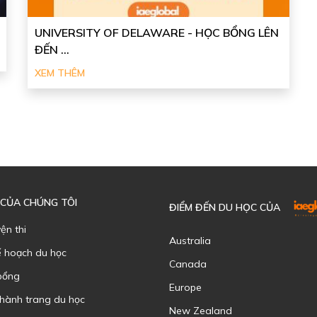
UNIVERSITY OF DELAWARE - HỌC BỔNG LÊN
ĐẾN ...
XEM THÊM
 CỦA CHÚNG TÔI
ĐIỂM ĐẾN DU HỌC CỦA
yện thi
Australia
ế hoạch du học
Canada
bổng
Europe
 hành trang du học
New Zealand