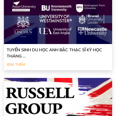
TUYỂN SINH DU HỌC ANH BẬC THẠC SĨ KỲ HỌC
THÁNG ...
XEM THÊM