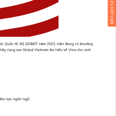
ĐẶT LỊCH TƯ VẤN MIỄN PHÍ
ợp tác Quốc tế, Bộ GD&ĐT năm 2023, hiện đang có khoảng
 hãy cùng iae Global Vietnam tìm hiểu về Visa cho sinh
 đào tạo ngôn ngữ.