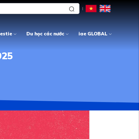
estie
Du học các nước
iae GLOBAL
025