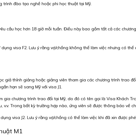
 trình đào tạo nghề hoặc phi học thuật tại Mỹ.
 yêu cầu học hơn 18 giờ mỗi tuần. Điều này bao gồm tất cả các chương
 dụng visa F2. Lưu ý rằng vợ/chồng không thể làm việc nhưng có thể đ
c giả thỉnh giảng hoặc giảng viên tham gia các chương trình trao đổi.
gắn hạn sẽ sang Mỹ với visa J1.
am gia chương trình trao đổi tại Mỹ, do đó có tên gọi là Visa Khách 
v.v. Trong bất kỳ trường hợp nào, ứng viên sẽ được thông báo về chư
dụng visa J2. Lưu ý rằng vợ/chồng có thể làm việc khi đã xin được phé
thuật M1