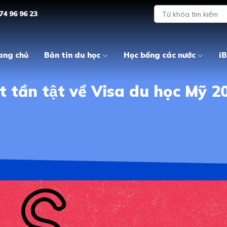
74 96 96 23
ang chủ
Bản tin du học
Học bổng các nước
iB
́t tần tật về Visa du học Mỹ 2