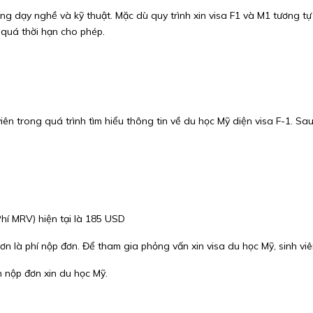
ng dạy nghề và kỹ thuật. Mặc dù quy trình xin visa F1 và M1 tương tự
 quá thời hạn cho phép.
ên trong quá trình tìm hiểu thông tin về du học Mỹ diện visa F-1. Sau
Phí MRV) hiện tại là 185 USD
hơn là phí nộp đơn. Để tham gia phỏng vấn xin visa du học Mỹ, sinh v
n nộp đơn xin du học Mỹ.