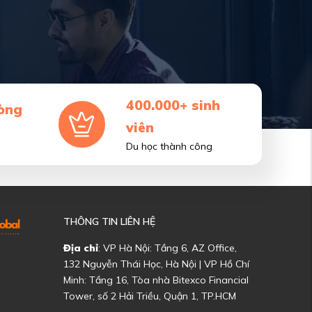
400.000+ sinh
òng
viên
Du học thành công
THÔNG TIN LIÊN HỆ
Địa chỉ
: VP Hà Nội: Tầng 6, AZ Office,
132 Nguyễn Thái Học, Hà Nội | VP Hồ Chí
Minh: Tầng 16, Tòa nhà Bitexco Financial
Tower, số 2 Hải Triều, Quận 1, TP.HCM