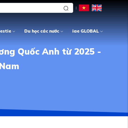
estie
Du học các nước
iae GLOBAL
ương Quốc Anh từ 2025 -
t Nam