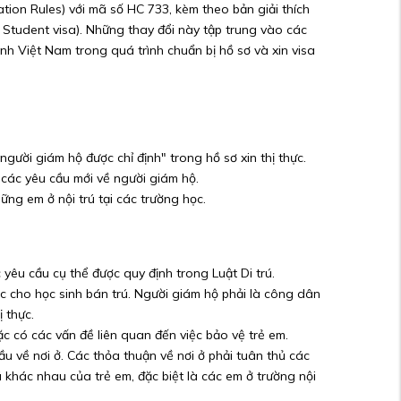
ion Rules) với mã số HC 733, kèm theo bản giải thích
d Student visa). Những thay đổi này tập trung vào các
h Việt Nam trong quá trình chuẩn bị hồ sơ và xin visa
gười giám hộ được chỉ định" trong hồ sơ xin thị thực.
 các yêu cầu mới về người giám hộ.
ững em ở nội trú tại các trường học.
 yêu cầu cụ thể được quy định trong Luật Di trú.
 cho học sinh bán trú. Người giám hộ phải là công dân
 thực.
ặc có các vấn đề liên quan đến việc bảo vệ trẻ em.
u về nơi ở. Các thỏa thuận về nơi ở phải tuân thủ các
 khác nhau của trẻ em, đặc biệt là các em ở trường nội