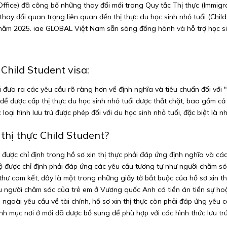
ice) đã công bố những thay đổi mới trong Quy tắc Thị thực (Immigrat
 thay đổi quan trọng liên quan đến thị thực du học sinh nhỏ tuổi (Chil
 năm 2025. iae GLOBAL Việt Nam sẵn sàng đồng hành và hỗ trợ học sin
 Child Student visa:
đưa ra các yêu cầu rõ ràng hơn về định nghĩa và tiêu chuẩn đối với "n
 để được cấp thị thực du học sinh nhỏ tuổi được thắt chặt, bao gồm cả
ại hình lưu trú được phép đối với du học sinh nhỏ tuổi, đặc biệt là nh
 thị thực Child Student?
ược chỉ định trong hồ sơ xin thị thực phải đáp ứng định nghĩa và các
 được chỉ định phải đáp ứng các yêu cầu tương tự như người chăm sóc
thư cam kết, đây là một trong những giấy tờ bắt buộc của hồ sơ xin thị
nếu người chăm sóc của trẻ em ở Vương quốc Anh có tiền án tiền sự ho
goài yêu cầu về tài chính, hồ sơ xin thị thực còn phải đáp ứng yêu cầ
nh mục nơi ở mới đã được bổ sung để phù hợp với các hình thức lưu trú