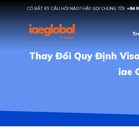
CÓ BẤT KỲ CÂU HỎI NÀO? HÃY GỌI CHÚNG TÔI:
+84 9
Tr
Thay Đổi Quy Định Visa
iae 