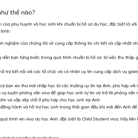
như thế nào?
của phụ huynh và học sinh khi chuẩn bị hồ sơ du học, đặc biệt là với
trình:
nh nghiệm của chúng tôi sẽ cung cấp thông tin chi tiết và cập nhật nh
ẫn bạn từng bước trong quá trình chuẩn bị hồ sơ, từ việc thu thập giấy
ỗ trợ kết nối với các tổ chức và cá nhân uy tín cung cấp dịch vụ gi
rợ bạn xin thư mời nhập học từ các trường uy tín tại Anh, phù hợp với
vụ luyện phỏng vấn visa để giúp học sinh tự tin và trả lời phỏng vấn m
iếm và sắp xếp chỗ ở phù hợp cho học sinh tại Anh.
 đồng hành và hỗ trợ học sinh trong thời gian đầu khi mới đến Anh để
 quá trình xin visa du học Anh, đặc biệt là Child Student visa, hãy li