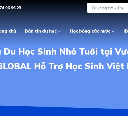
74 96 96 23
ang chủ
Bản tin du học
Học bổng các nước
iB
 Du Học Sinh Nhỏ Tuổi tại V
GLOBAL Hỗ Trợ Học Sinh Việ