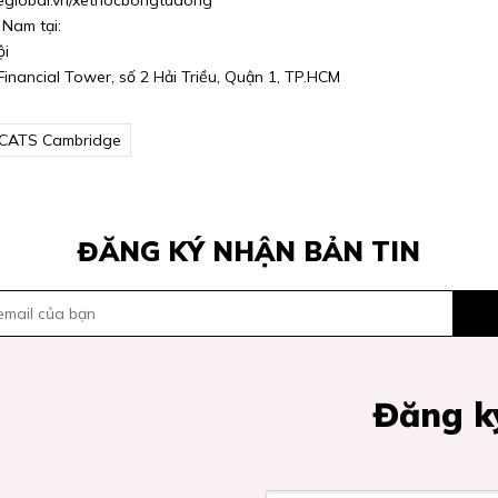
iaeglobal.vn/xethocbongtudong
 Nam tại:
ội
inancial Tower, số 2 Hải Triều, Quận 1, TP.HCM
CATS Cambridge
ĐĂNG KÝ NHẬN BẢN TIN
Đăng ký