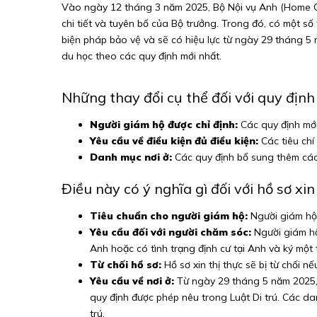
Vào ngày 12 tháng 3 năm 2025, Bộ Nội vụ Anh (Home Off
chi tiết và tuyên bố của Bộ trưởng. Trong đó, có một số
biện pháp bảo vệ và sẽ có hiệu lực từ ngày 29 tháng 5
du học theo các quy định mới nhất.
Những thay đổi cụ thể đối với quy định
Người giám hộ được chỉ định:
Các quy định mới 
Yêu cầu về điều kiện đủ điều kiện:
Các tiêu chí
Danh mục nơi ở:
Các quy định bổ sung thêm các lo
Điều này có ý nghĩa gì đối với hồ sơ xin
Tiêu chuẩn cho người giám hộ:
Người giám hộ đ
Yêu cầu đối với người chăm sóc:
Người giám hộ
Anh hoặc có tình trạng định cư tại Anh và ký một 
Từ chối hồ sơ:
Hồ sơ xin thị thực sẽ bị từ chối 
Yêu cầu về nơi ở:
Từ ngày 29 tháng 5 năm 2025, n
quy định được phép nêu trong Luật Di trú. Các da
trú.