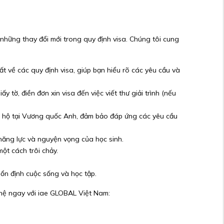
 những thay đổi mới trong quy định visa. Chúng tôi cung
ất về các quy định visa, giúp bạn hiểu rõ các yêu cầu và
 tờ, điền đơn xin visa đến việc viết thư giải trình (nếu
ám hộ tại Vương quốc Anh, đảm bảo đáp ứng các yêu cầu
 năng lực và nguyện vọng của học sinh.
ột cách trôi chảy.
 ổn định cuộc sống và học tập.
ên hệ ngay với iae GLOBAL Việt Nam: