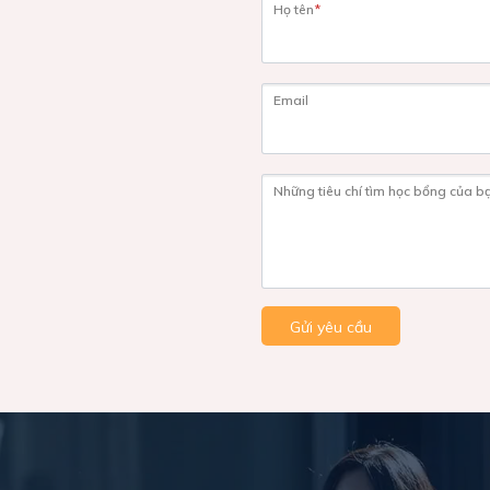
Họ tên
*
Email
Những tiêu chí tìm học bổng của b
Gửi yêu cầu