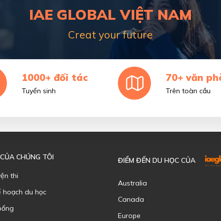
IAE GLOBAL VIỆT NAM
Creat your future
1000+ đối tác
70+ văn ph
Tuyển sinh
Trên toàn cầu
 CỦA CHÚNG TÔI
ĐIỂM ĐẾN DU HỌC CỦA
yện thi
Australia
ế hoạch du học
Canada
bổng
Europe