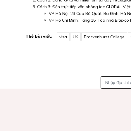
Cách 2: Đăng ký tư vấn miễn phí tại đây:
https://
Cách 3: Đến trực tiếp văn phòng iae GLOBAL Việt
VP Hà Nội: 23 Cao Bá Quát, Ba Đình, Hà N
VP Hồ Chí Minh: Tầng 16, Tòa nhà Bitexco F
Thẻ bài viết:
visa
UK
Brockenhurst College