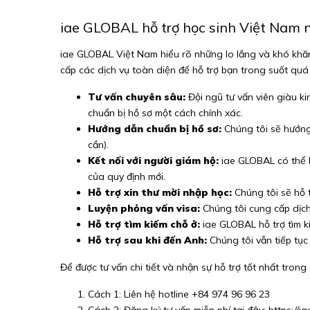
iae GLOBAL hỗ trợ học sinh Việt Nam 
iae GLOBAL Việt Nam hiểu rõ những lo lắng và khó khăn 
cấp các dịch vụ toàn diện để hỗ trợ bạn trong suốt quá 
Tư vấn chuyên sâu:
Đội ngũ tư vấn viên giàu ki
chuẩn bị hồ sơ một cách chính xác.
Hướng dẫn chuẩn bị hồ sơ:
Chúng tôi sẽ hướng d
cần).
Kết nối với người giám hộ:
iae GLOBAL có thể h
của quy định mới.
Hỗ trợ xin thư mời nhập học:
Chúng tôi sẽ hỗ t
Luyện phỏng vấn visa:
Chúng tôi cung cấp dịch 
Hỗ trợ tìm kiếm chỗ ở:
iae GLOBAL hỗ trợ tìm k
Hỗ trợ sau khi đến Anh:
Chúng tôi vẫn tiếp tục
Để được tư vấn chi tiết và nhận sự hỗ trợ tốt nhất trong
Cách 1: Liên hệ hotline +84 974 96 96 23