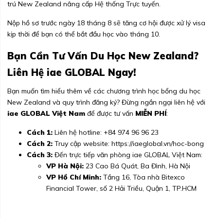
trú New Zealand nâng cấp Hệ thống Trực tuyến.
Nộp hồ sơ trước ngày 18 tháng 8 sẽ tăng cơ hội được xử lý visa
kịp thời để bạn có thể bắt đầu học vào tháng 10.
Bạn Cần Tư Vấn Du Học New Zealand?
Liên Hệ iae GLOBAL Ngay!
Bạn muốn tìm hiểu thêm về các chương trình học bổng du học
New Zealand và quy trình đăng ký? Đừng ngần ngại liên hệ với
iae GLOBAL Việt Nam
để được tư vấn
MIỄN PHÍ
:
Cách 1:
Liên hệ hotline:
+84 974 96 96 23
Cách 2:
Truy cập website:
https://iaeglobal.vn/hoc-bong
Cách 3:
Đến trực tiếp văn phòng iae GLOBAL Việt Nam:
VP Hà Nội:
23 Cao Bá Quát, Ba Đình, Hà Nội
VP Hồ Chí Minh:
Tầng 16, Tòa nhà Bitexco
Financial Tower, số 2 Hải Triều, Quận 1, TP.HCM