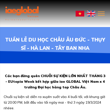
TUẦN LỄ DU HỌC CHÂU ÂU ĐỨC - THỤY
SĨ - HÀ LAN - TÂY BAN NHA
Các bạn đừng quên CHUỖI SỰ KIỆN LỚN NHẤT THÁNG 3
- EUtopia Week kết hợp giữa iae GLOBAL Việt Nam x 4
trường Đại học hàng top Châu Âu.
Chuỗi sự kiện sẽ diễn ra xuyên suốt vào 4 buổi tối, với khung giờ
từ 20:00 PM, bắt đầu vào tối ngày mai - thứ 3 ngày 19/3/2024
nhéee.