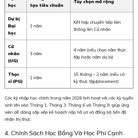
Tùy chọn mở rộng
học
tạo tiêu chuẩn
Dự bị
Kết hợp chuyển tiếp liên
Đại
1 năm
thông lên Cử nhân
học
Cử
4 năm (nếu chọn năm thực
nhân
3 năm
tập hoặc năm dự bị)
(UG)
Thạc
15 tháng – 2 năm (nếu có
1 năm
sĩ (PG)
kỳ thực tập/placement)
Các kỳ nhập học chính trong năm 2026 linh hoạt với các kỳ tuyển
sinh lớn vào Tháng 1, Tháng 3, Tháng 6 và Tháng 9, giúp ứng
viên dễ dàng sắp xếp kế hoạch nộp hồ sơ và đồng bộ tiến độ
nhận thị thực.
4. Chính Sách Học Bổng Và Học Phí Cạnh