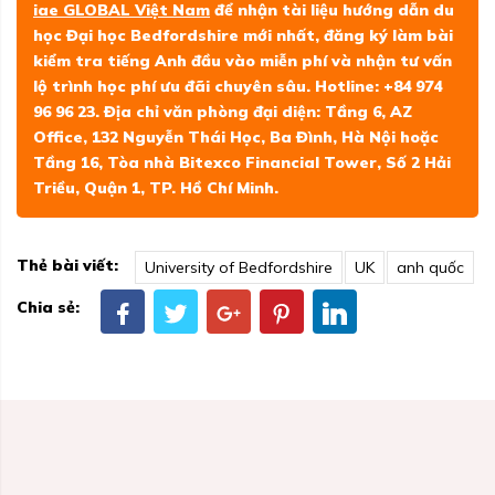
iae GLOBAL Việt Nam
để nhận tài liệu hướng dẫn du
học Đại học Bedfordshire mới nhất, đăng ký làm bài
kiểm tra tiếng Anh đầu vào miễn phí và nhận tư vấn
lộ trình học phí ưu đãi chuyên sâu. Hotline: +84 974
96 96 23. Địa chỉ văn phòng đại diện: Tầng 6, AZ
Office, 132 Nguyễn Thái Học, Ba Đình, Hà Nội hoặc
Tầng 16, Tòa nhà Bitexco Financial Tower, Số 2 Hải
Triều, Quận 1, TP. Hồ Chí Minh.
Thẻ bài viết:
University of Bedfordshire
UK
anh quốc
Chia sẻ: