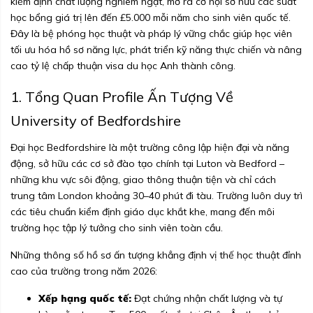
kiểm định chất lượng nghiêm ngặt, mở ra cơ hội sở hữu các suất
học bổng giá trị lên đến £5.000 mỗi năm cho sinh viên quốc tế.
Đây là bệ phóng học thuật và pháp lý vững chắc giúp học viên
tối ưu hóa hồ sơ năng lực, phát triển kỹ năng thực chiến và nâng
cao tỷ lệ chấp thuận visa du học Anh thành công.
1. Tổng Quan Profile Ấn Tượng Về
University of Bedfordshire
Đại học Bedfordshire là một trường công lập hiện đại và năng
động, sở hữu các cơ sở đào tạo chính tại Luton và Bedford –
những khu vực sôi động, giao thông thuận tiện và chỉ cách
trung tâm London khoảng 30–40 phút đi tàu. Trường luôn duy trì
các tiêu chuẩn kiểm định giáo dục khắt khe, mang đến môi
trường học tập lý tưởng cho sinh viên toàn cầu.
Những thông số hồ sơ ấn tượng khẳng định vị thế học thuật đỉnh
cao của trường trong năm 2026:
Xếp hạng quốc tế:
Đạt chứng nhận chất lượng và tự