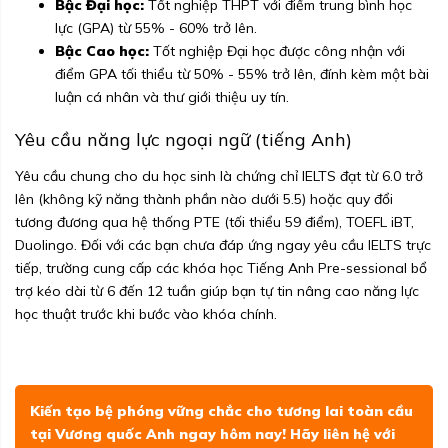
Bậc Đại học:
Tốt nghiệp THPT với điểm trung bình học
lực (GPA) từ 55% - 60% trở lên.
Bậc Cao học:
Tốt nghiệp Đại học được công nhận với
điểm GPA tối thiểu từ 50% - 55% trở lên, đính kèm một bài
luận cá nhân và thư giới thiệu uy tín.
Yêu cầu năng lực ngoại ngữ (tiếng Anh)
Yêu cầu chung cho du học sinh là chứng chỉ IELTS đạt từ 6.0 trở
lên (không kỹ năng thành phần nào dưới 5.5) hoặc quy đổi
tương đương qua hệ thống PTE (tối thiểu 59 điểm), TOEFL iBT,
Duolingo. Đối với các bạn chưa đáp ứng ngay yêu cầu IELTS trực
tiếp, trường cung cấp các khóa học Tiếng Anh Pre-sessional bổ
trợ kéo dài từ 6 đến 12 tuần giúp bạn tự tin nâng cao năng lực
học thuật trước khi bước vào khóa chính.
Kiến tạo bệ phóng vững chắc cho tương lai toàn cầu
tại Vương quốc Anh ngay hôm nay! Hãy liên hệ với