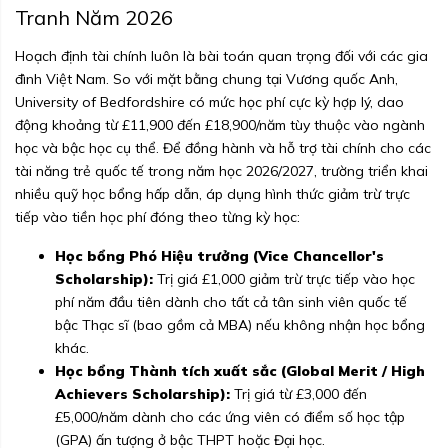
Tranh Năm 2026
Hoạch định tài chính luôn là bài toán quan trọng đối với các gia
đình Việt Nam. So với mặt bằng chung tại Vương quốc Anh,
University of Bedfordshire có mức học phí cực kỳ hợp lý, dao
động khoảng từ £11,900 đến £18,900/năm tùy thuộc vào ngành
học và bậc học cụ thể. Để đồng hành và hỗ trợ tài chính cho các
tài năng trẻ quốc tế trong năm học 2026/2027, trường triển khai
nhiều quỹ học bổng hấp dẫn, áp dụng hình thức giảm trừ trực
tiếp vào tiền học phí đóng theo từng kỳ học:
Học bổng Phó Hiệu trưởng (Vice Chancellor's
Scholarship):
Trị giá £1,000 giảm trừ trực tiếp vào học
phí năm đầu tiên dành cho tất cả tân sinh viên quốc tế
bậc Thạc sĩ (bao gồm cả MBA) nếu không nhận học bổng
khác.
Học bổng Thành tích xuất sắc (Global Merit / High
Achievers Scholarship):
Trị giá từ £3,000 đến
£5,000/năm dành cho các ứng viên có điểm số học tập
(GPA) ấn tượng ở bậc THPT hoặc Đại học.