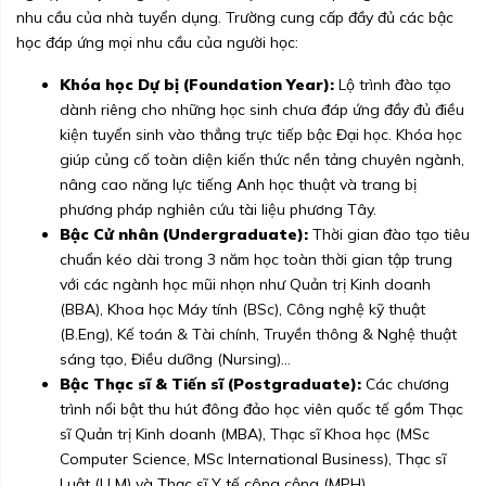
nhu cầu của nhà tuyển dụng. Trường cung cấp đầy đủ các bậc
học đáp ứng mọi nhu cầu của người học:
Khóa học Dự bị (Foundation Year):
Lộ trình đào tạo
dành riêng cho những học sinh chưa đáp ứng đầy đủ điều
kiện tuyển sinh vào thẳng trực tiếp bậc Đại học. Khóa học
giúp củng cố toàn diện kiến thức nền tảng chuyên ngành,
nâng cao năng lực tiếng Anh học thuật và trang bị
phương pháp nghiên cứu tài liệu phương Tây.
Bậc Cử nhân (Undergraduate):
Thời gian đào tạo tiêu
chuẩn kéo dài trong 3 năm học toàn thời gian tập trung
với các ngành học mũi nhọn như Quản trị Kinh doanh
(BBA), Khoa học Máy tính (BSc), Công nghệ kỹ thuật
(B.Eng), Kế toán & Tài chính, Truyền thông & Nghệ thuật
sáng tạo, Điều dưỡng (Nursing)...
Bậc Thạc sĩ & Tiến sĩ (Postgraduate):
Các chương
trình nổi bật thu hút đông đảo học viên quốc tế gồm Thạc
sĩ Quản trị Kinh doanh (MBA), Thạc sĩ Khoa học (MSc
Computer Science, MSc International Business), Thạc sĩ
Luật (LLM) và Thạc sĩ Y tế công cộng (MPH).