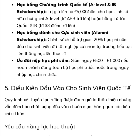
Học bổng Chương trình Quốc tế (A-level & IB
Scholarship):
Trị giá lên tới £5,000/năm cho học sinh sở
hữu chứng chỉ A-level (từ ABB trở lên) hoặc bằng Tú tài
Quốc tế IB (từ 33 điểm trở lên).
Học bổng dành cho Cựu sinh viên (Alumni
Scholarship):
Chính sách hỗ trợ giảm 20% học phí năm
đầu cho sinh viên đã tốt nghiệp cử nhân tại trường tiếp tục
liên thông học lên thạc sĩ.
Ưu đãi nộp học phí sớm:
Giảm ngay £500 - £1,000 nếu
hoàn thành đóng toàn bộ học phí trước hoặc trong ngày
nhập học chính thức.
5. Điều Kiện Đầu Vào Cho Sinh Viên Quốc Tế
Quy trình xét tuyển tại trường được đánh giá là thân thiện nhưng
vẫn đảm bảo chất lượng đầu vào chuẩn mực thông qua các tiêu
chí cơ bản:
Yêu cầu năng lực học thuật