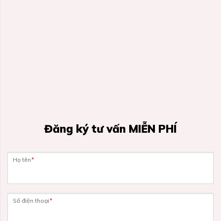
Đăng ký tư vấn MIỄN PHÍ
Họ tên
*
Số điện thoại
*