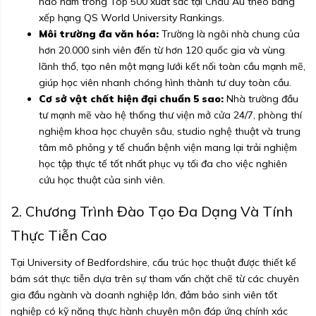
hào nằm trong Top 500 xuất sắc tại Châu Âu theo bảng
xếp hạng QS World University Rankings.
Môi trường đa văn hóa:
Trường là ngôi nhà chung của
hơn 20.000 sinh viên đến từ hơn 120 quốc gia và vùng
lãnh thổ, tạo nên một mạng lưới kết nối toàn cầu mạnh mẽ,
giúp học viên nhanh chóng hình thành tư duy toàn cầu.
Cơ sở vật chất hiện đại chuẩn 5 sao:
Nhà trường đầu
tư mạnh mẽ vào hệ thống thư viện mở cửa 24/7, phòng thí
nghiệm khoa học chuyên sâu, studio nghệ thuật và trung
tâm mô phỏng y tế chuẩn bệnh viện mang lại trải nghiệm
học tập thực tế tốt nhất phục vụ tối đa cho việc nghiên
cứu học thuật của sinh viên.
2. Chương Trình Đào Tạo Đa Dạng Và Tính
Thực Tiễn Cao
Tại University of Bedfordshire, cấu trúc học thuật được thiết kế
bám sát thực tiễn dựa trên sự tham vấn chặt chẽ từ các chuyên
gia đầu ngành và doanh nghiệp lớn, đảm bảo sinh viên tốt
nghiệp có kỹ năng thực hành chuyên môn đáp ứng chính xác