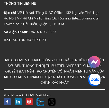
THÔNG TIN LIÊN HỆ
Địa chỉ
: VP Hà Nội: Tầng 6, AZ Office, 132 Nguyễn Thái Học,
Hà Nội | VP Hồ Chí Minh: Tầng 16, Tòa nhà Bitexco Financial
Tower, số 2 Hải Triều, Quận 1, TP.HCM
Số điện thoại
: +84 974 96 96 23
Hotline
: +84 974 96 96 23
IAE GLOBAL VIETNAM KHÔNG CHỊU TRÁCH NHIỆM HOẶC LIÊN
ĐỚI ĐẾN THÔNG TIN BỊ THIẾU TRÊN WEBSITE. CHÚNG TÔI
KHUYÊN BẠN NÊN TRÒ CHUYỆN VỚI NHÂN VIÊN TƯ VẤN CỦA
IAE GLOBAL VIETNAM ĐỂ CẬP NHẬT THÔNG TIN MỚI NHẤT VÀ
CHÍNH XÁC NHẤT
© 2025 iae GLOBAL Việt Nam