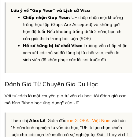
Lưu ý về "Gap Year" và Lịch sử Visa
Chấp nhận Gap Year:
UE chấp nhận mọi khoảng
trống học tập (Gaps Are Accepted) và không giới
hạn độ tuổi. Nếu khoảng trống dưới 2 năm, bạn chỉ
cần giải thích trong bài luận (SOP).
Hồ sơ từng bị từ chối Visa:
Trường vẫn chấp nhận
xem xét các hồ sơ đã từng bị từ chối visa, miễn là
sinh viên đã khắc phục các lỗi sai trước đó.
Đánh Giá Từ Chuyên Gia Du Học
Với tư cách là một chuyên gia tư vấn du học, tôi đánh giá cao
mô hình "khoa học ứng dụng" của UE.
Theo chị
Alex Lê
, Giám đốc
iae GLOBAL Việt Nam
với hơn
15 năm kinh nghiệm tư vấn du học, "UE là lựa chọn chiến
lược cho các bạn trẻ muốn có sự nghiệp tại Đức. Thay vì chỉ