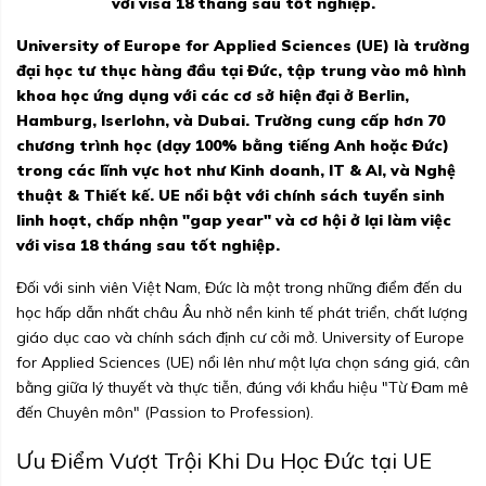
với visa 18 tháng sau tốt nghiệp.
University of Europe for Applied Sciences (UE) là trường
đại học tư thục hàng đầu tại Đức, tập trung vào mô hình
khoa học ứng dụng với các cơ sở hiện đại ở Berlin,
Hamburg, Iserlohn, và Dubai. Trường cung cấp hơn 70
chương trình học (dạy 100% bằng tiếng Anh hoặc Đức)
trong các lĩnh vực hot như Kinh doanh, IT & AI, và Nghệ
thuật & Thiết kế. UE nổi bật với chính sách tuyển sinh
linh hoạt, chấp nhận "gap year" và cơ hội ở lại làm việc
với visa 18 tháng sau tốt nghiệp.
Đối với sinh viên Việt Nam, Đức là một trong những điểm đến du
học hấp dẫn nhất châu Âu nhờ nền kinh tế phát triển, chất lượng
giáo dục cao và chính sách định cư cởi mở. University of Europe
for Applied Sciences (UE) nổi lên như một lựa chọn sáng giá, cân
bằng giữa lý thuyết và thực tiễn, đúng với khẩu hiệu "Từ Đam mê
đến Chuyên môn" (Passion to Profession).
Ưu Điểm Vượt Trội Khi Du Học Đức tại UE