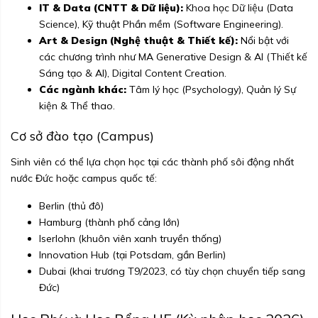
IT & Data (CNTT & Dữ liệu):
Khoa học Dữ liệu (Data
Science), Kỹ thuật Phần mềm (Software Engineering).
Art & Design (Nghệ thuật & Thiết kế):
Nổi bật với
các chương trình như MA Generative Design & AI (Thiết kế
Sáng tạo & AI), Digital Content Creation.
Các ngành khác:
Tâm lý học (Psychology), Quản lý Sự
kiện & Thể thao.
Cơ sở đào tạo (Campus)
Sinh viên có thể lựa chọn học tại các thành phố sôi động nhất
nước Đức hoặc campus quốc tế:
Berlin (thủ đô)
Hamburg (thành phố cảng lớn)
Iserlohn (khuôn viên xanh truyền thống)
Innovation Hub (tại Potsdam, gần Berlin)
Dubai (khai trương T9/2023, có tùy chọn chuyển tiếp sang
Đức)