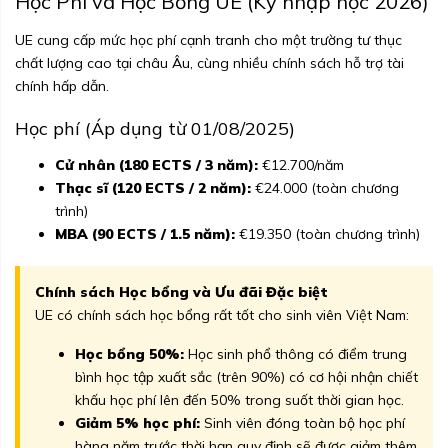
Học Phí và Học Bổng UE (Kỳ nhập học 2026)
UE cung cấp mức học phí cạnh tranh cho một trường tư thục
chất lượng cao tại châu Âu, cùng nhiều chính sách hỗ trợ tài
chính hấp dẫn.
Học phí (Áp dụng từ 01/08/2025)
Cử nhân (180 ECTS / 3 năm):
€12.700/năm
Thạc sĩ (120 ECTS / 2 năm):
€24.000 (toàn chương
trình)
MBA (90 ECTS / 1.5 năm):
€19.350 (toàn chương trình)
Chính sách Học bổng và Ưu đãi Đặc biệt
UE có chính sách học bổng rất tốt cho sinh viên Việt Nam:
Học bổng 50%:
Học sinh phổ thông có điểm trung
bình học tập xuất sắc (trên 90%) có cơ hội nhận chiết
khấu học phí lên đến 50% trong suốt thời gian học.
Giảm 5% học phí:
Sinh viên đóng toàn bộ học phí
hàng năm trước thời hạn quy định sẽ được giảm thêm