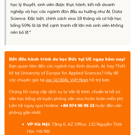
học lý thuyết, sinh viên được thực hành, kết nối doanh
nghiệp và học các ngành đón đầu xu hướng như AI, Data
Science. Đặc biệt, chính sách visa 18 tháng và cơ hội học
bổng 50% là lợi thế cạnh tranh rất lớn mà sinh viên không
nên bỏ lỡ."
Bắt đầu hành trình du học Đức tại UE ngay hôm nay!
Bạn quan tâm đến các ngành học Kinh doanh, AI, hay Thiết
kế tại University of Europe for Applied Sciences? Hãy để
các chuyên gia tại
iae GLOBAL Việt Nam
hỗ trợ bạn.
Chúng tôi cung cấp dịch vụ tư vấn lộ trình, chuẩn bị hồ sơ,
săn học bổng và luyện phỏng vấn visa hoàn toàn miễn phí.
Liên hệ ngay qua Hotline:
+84 974 96 96 23
hoặc đến văn
phòng gần nhất:
VP Hà Nội:
Tầng 6, AZ Office, 132 Nguyễn Thái
Học, Hà Nội