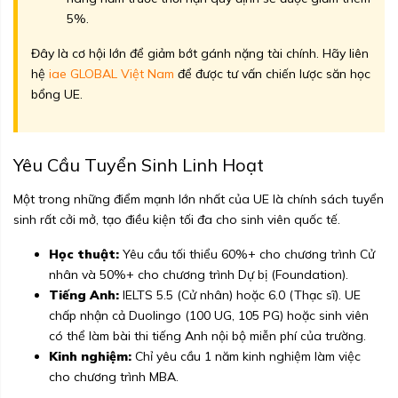
5%.
Đây là cơ hội lớn để giảm bớt gánh nặng tài chính. Hãy liên
hệ
iae GLOBAL Việt Nam
để được tư vấn chiến lược săn học
bổng UE.
Yêu Cầu Tuyển Sinh Linh Hoạt
Một trong những điểm mạnh lớn nhất của UE là chính sách tuyển
sinh rất cởi mở, tạo điều kiện tối đa cho sinh viên quốc tế.
Học thuật:
Yêu cầu tối thiểu 60%+ cho chương trình Cử
nhân và 50%+ cho chương trình Dự bị (Foundation).
Tiếng Anh:
IELTS 5.5 (Cử nhân) hoặc 6.0 (Thạc sĩ). UE
chấp nhận cả Duolingo (100 UG, 105 PG) hoặc sinh viên
có thể làm bài thi tiếng Anh nội bộ miễn phí của trường.
Kinh nghiệm:
Chỉ yêu cầu 1 năm kinh nghiệm làm việc
cho chương trình MBA.