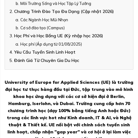
Môi Trường Sống và Học Tập Lý Tưởng
Chương Trình Đào Tạo Đa Dạng (Cập nhật 2026)
Các Ngành Học Mũi Nhọn
Cơ sở đào tạo (Campus)
Học Phí và Học Bổng UE (Kỳ nhập học 2026)
Học phí (Áp dụng từ 01/08/2025)
Yêu Cầu Tuyển Sinh Linh Hoạt
Đánh Giá Từ Chuyên Gia Du Học
University of Europe for Applied Sciences (UE) là trường
đại học tư thục hàng đầu tại Đức, tập trung vào mô hình
khoa học ứng dụng với các cơ sở hiện đại ở Berlin,
Hamburg, Iserlohn, và Dubai. Trường cung cấp hơn 70
chương trình học (dạy 100% bằng tiếng Anh hoặc Đức)
trong các lĩnh vực hot như Kinh doanh, IT & AI, và Nghệ
thuật & Thiết kế. UE nổi bật với chính sách tuyển sinh
linh hoạt, chấp nhận "gap year" và cơ hội ở lại làm việc