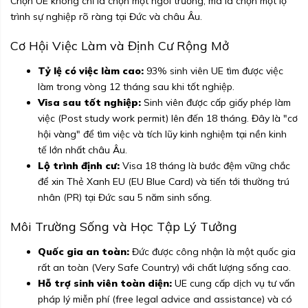
Chọn UE không chỉ là chọn một ngôi trường, mà là chọn một lộ
trình sự nghiệp rõ ràng tại Đức và châu Âu.
Cơ Hội Việc Làm và Định Cư Rộng Mở
Tỷ lệ có việc làm cao:
93% sinh viên UE tìm được việc
làm trong vòng 12 tháng sau khi tốt nghiệp.
Visa sau tốt nghiệp:
Sinh viên được cấp giấy phép làm
việc (Post study work permit) lên đến 18 tháng. Đây là "cơ
hội vàng" để tìm việc và tích lũy kinh nghiệm tại nền kinh
tế lớn nhất châu Âu.
Lộ trình định cư:
Visa 18 tháng là bước đệm vững chắc
để xin Thẻ Xanh EU (EU Blue Card) và tiến tới thường trú
nhân (PR) tại Đức sau 5 năm sinh sống.
Môi Trường Sống và Học Tập Lý Tưởng
Quốc gia an toàn:
Đức được công nhận là một quốc gia
rất an toàn (Very Safe Country) với chất lượng sống cao.
Hỗ trợ sinh viên toàn diện:
UE cung cấp dịch vụ tư vấn
pháp lý miễn phí (free legal advice and assistance) và có