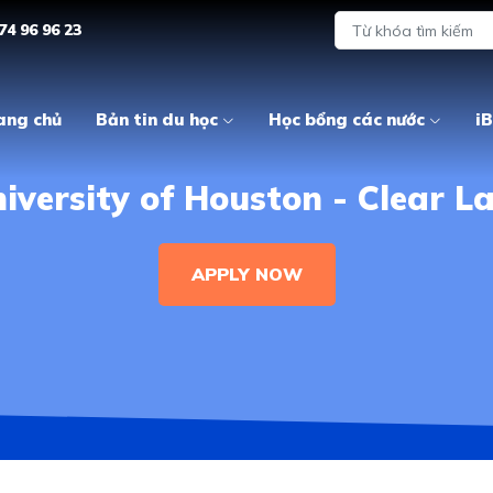
74 96 96 23
ang chủ
Bản tin du học
Học bổng các nước
iB
iversity of Houston - Clear L
APPLY NOW