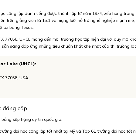
học công lập danh tiếng được thành lập từ năm 1974, xếp hạng trong 
 viên trên giảng viên là 15:1 và mạng lưới hỗ trợ nghề nghiệp mạnh mẽ
ệ tại bang Texas.
 TX 77058, UHCL mang đến môi trường học tập hiện đại với quy mô kho
iên sẵn sàng đáp ứng những tiêu chuẩn khắt khe nhất của thị trường l
ear Lake (UHCL):
TX 77058, USA.
c đẳng cấp
 bảng xếp hạng uy tín quốc gia:
ường đại học công lập tốt nhất tại Mỹ và Top 61 trường đại học tốt 