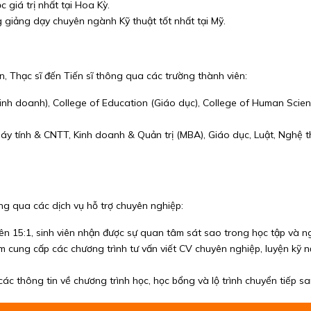
 giá trị nhất tại Hoa Kỳ.
giảng dạy chuyên ngành Kỹ thuật tốt nhất tại Mỹ.
, Thạc sĩ đến Tiến sĩ thông qua các trường thành viên:
inh doanh), College of Education (Giáo dục), College of Human Scie
áy tính & CNTT, Kinh doanh & Quản trị (MBA), Giáo dục, Luật, Nghệ th
ông qua các dịch vụ hỗ trợ chuyên nghiệp:
viên 15:1, sinh viên nhận được sự quan tâm sát sao trong học tập và n
 cung cấp các chương trình tư vấn viết CV chuyên nghiệp, luyện kỹ n
các thông tin về chương trình học, học bổng và lộ trình chuyển tiếp s