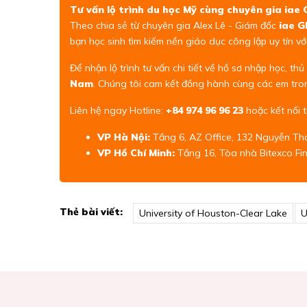
Tư vấn lộ trình du học Mỹ cùng chuyên gia ia
Theo chia sẻ từ chuyên gia Alex Lê - Giám đốc
iae 
bạn học sinh tìm kiếm nền giáo dục công lập uy tín với
Để nhận lộ trình tư vấn chi tiết về hồ sơ nhập học, th
Nam
. Chúng tôi cam kết đồng hành cùng các em tro
Liên hệ ngay Hotline:
+84 974 96 96 23
hoặc kết nối t
VP Hà Nội:
Tầng 6, AZ Office, 132 Nguyễn Thá
VP Hồ Chí Minh:
Tầng 16, Tòa nhà Bitexco Fin
Thẻ bài viết:
University of Houston-Clear Lake
U