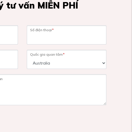
 tư vấn MIỄN PHÍ
Số điện thoại
*
Quốc gia quan tâm
*
ạn