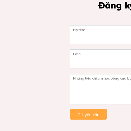
Đăng ký
Họ tên
*
Email
Những tiêu chí tìm học bổng của b
Gửi yêu cầu