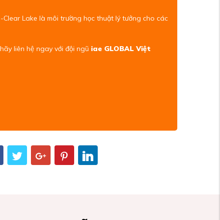
-Clear Lake là môi trường học thuật lý tưởng cho các
h hãy liên hệ ngay với đội ngũ
iae GLOBAL Việt