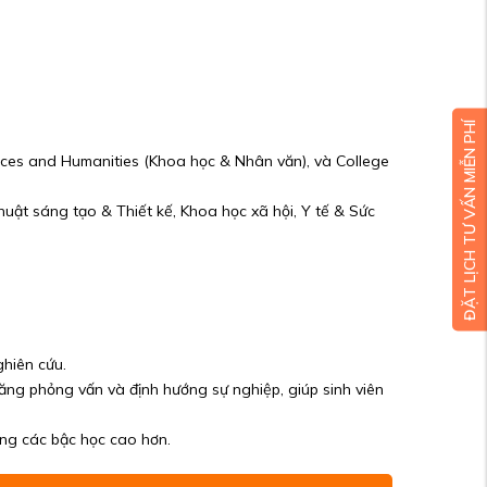
ĐẶT LỊCH TƯ VẤN MIỄN PHÍ
nces and Humanities (Khoa học & Nhân văn), và College
uật sáng tạo & Thiết kế, Khoa học xã hội, Y tế & Sức
ghiên cứu.
ăng phỏng vấn và định hướng sự nghiệp, giúp sinh viên
ang các bậc học cao hơn.