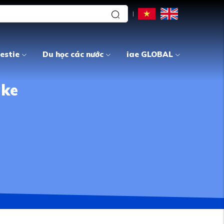
estie
Du học các nước
iae GLOBAL
ake