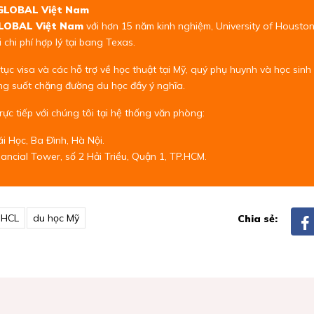
e GLOBAL Việt Nam
GLOBAL Việt Nam
với hơn 15 năm kinh nghiệm, University of Houston
 chi phí hợp lý tại bang Texas.
ủ tục visa và các hỗ trợ về học thuật tại Mỹ, quý phụ huynh và học sin
ng suốt chặng đường du học đầy ý nghĩa.
rực tiếp với chúng tôi tại hệ thống văn phòng:
i Học, Ba Đình, Hà Nội.
ancial Tower, số 2 Hải Triều, Quận 1, TP.HCM.
HCL
du học Mỹ
Chia sẻ: