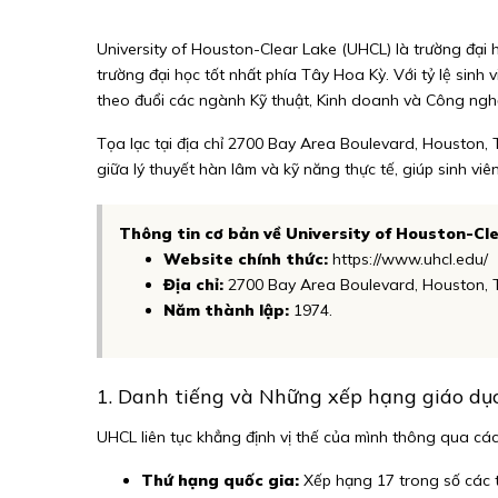
University of Houston-Clear Lake (UHCL) là trường đại 
trường đại học tốt nhất phía Tây Hoa Kỳ. Với tỷ lệ sinh
theo đuổi các ngành Kỹ thuật, Kinh doanh và Công ngh
Tọa lạc tại địa chỉ 2700 Bay Area Boulevard, Houston,
giữa lý thuyết hàn lâm và kỹ năng thực tế, giúp sinh v
Thông tin cơ bản về University of Houston-Cl
Website chính thức:
https://www.uhcl.edu/
Địa chỉ:
2700 Bay Area Boulevard, Houston, 
Năm thành lập:
1974.
1. Danh tiếng và Những xếp hạng giáo dụ
UHCL liên tục khẳng định vị thế của mình thông qua các
Thứ hạng quốc gia:
Xếp hạng 17 trong số các tr