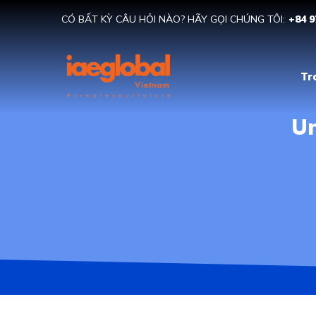
CÓ BẤT KỲ CÂU HỎI NÀO? HÃY GỌI CHÚNG TÔI:
+84 9
Tr
Un