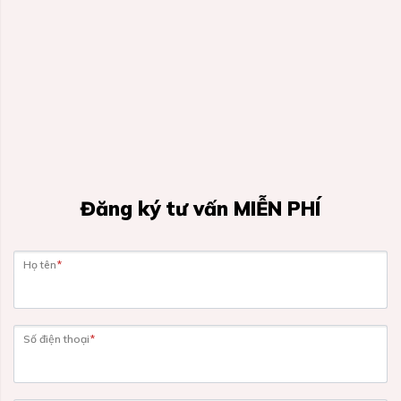
Đăng ký tư vấn MIỄN PHÍ
Họ tên
*
Số điện thoại
*