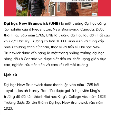
Đại học New Brunswick (UNB)
là một trường đại học công
lập nghiên cứu ở Fredericton, New Brunswick, Canada. Được
thành lập vào năm 1785, UNB là trường đại học lâu đời nhất của
khu vực Bắc Mỹ. Trường có hơn 10.000 sinh viên và cung cấp
nhiều chương trình cử nhân, thạc sĩ và tiến sĩ. Đại học New
Brunswick được xếp hạng là một trong những trường đại học
hàng đầu ở Canada và được biết đến với chất lượng giáo dục
cao, nghiên cứu tiên tiến và cam kết về môi trường.
Lịch sử
Đại học New Brunswick được thành lập vào năm 1785 bởi
Loyalist Josiah Hardy. Ban đầu được gọi là Học viện King's,
trường đã đổi tên thành Đại học King's College vào năm 1823.
Trường được đổi tên thành Đại học New Brunswick vào năm
1923.