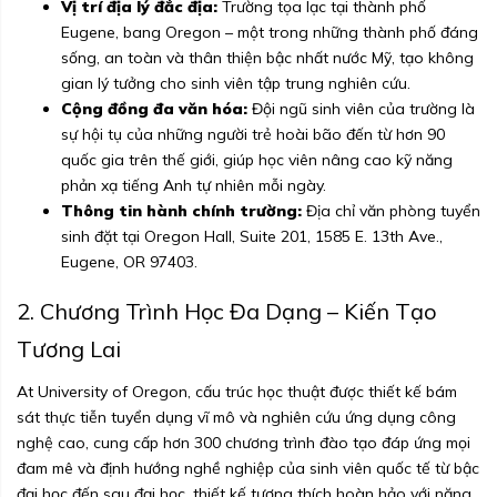
Vị trí địa lý đắc địa:
Trường tọa lạc tại thành phố
Eugene, bang Oregon – một trong những thành phố đáng
sống, an toàn và thân thiện bậc nhất nước Mỹ, tạo không
gian lý tưởng cho sinh viên tập trung nghiên cứu.
Cộng đồng đa văn hóa:
Đội ngũ sinh viên của trường là
sự hội tụ của những người trẻ hoài bão đến từ hơn 90
quốc gia trên thế giới, giúp học viên nâng cao kỹ năng
phản xạ tiếng Anh tự nhiên mỗi ngày.
Thông tin hành chính trường:
Địa chỉ văn phòng tuyển
sinh đặt tại Oregon Hall, Suite 201, 1585 E. 13th Ave.,
Eugene, OR 97403.
2. Chương Trình Học Đa Dạng – Kiến Tạo
Tương Lai
At University of Oregon, cấu trúc học thuật được thiết kế bám
sát thực tiễn tuyển dụng vĩ mô và nghiên cứu ứng dụng công
nghệ cao, cung cấp hơn 300 chương trình đào tạo đáp ứng mọi
đam mê và định hướng nghề nghiệp của sinh viên quốc tế từ bậc
đại học đến sau đại học, thiết kế tương thích hoàn hảo với năng