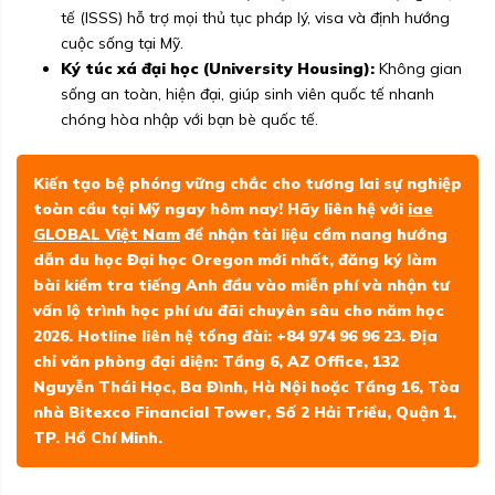
tế (ISSS) hỗ trợ mọi thủ tục pháp lý, visa và định hướng
cuộc sống tại Mỹ.
Ký túc xá đại học (University Housing):
Không gian
sống an toàn, hiện đại, giúp sinh viên quốc tế nhanh
chóng hòa nhập với bạn bè quốc tế.
Kiến tạo bệ phóng vững chắc cho tương lai sự nghiệp
toàn cầu tại Mỹ ngay hôm nay! Hãy liên hệ với
iae
GLOBAL Việt Nam
để nhận tài liệu cẩm nang hướng
dẫn du học Đại học Oregon mới nhất, đăng ký làm
bài kiểm tra tiếng Anh đầu vào miễn phí và nhận tư
vấn lộ trình học phí ưu đãi chuyên sâu cho năm học
2026. Hotline liên hệ tổng đài: +84 974 96 96 23. Địa
chỉ văn phòng đại diện: Tầng 6, AZ Office, 132
Nguyễn Thái Học, Ba Đình, Hà Nội hoặc Tầng 16, Tòa
nhà Bitexco Financial Tower, Số 2 Hải Triều, Quận 1,
TP. Hồ Chí Minh.