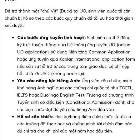
Để trở thành một "chú Vịt" (Duck) tại UO, sinh viên quốc tế cần
chuẩn bị hồ sơ theo các bước quy chuẩn để tối ưu hóa thời gian
xét duyệt:
Các bước ứng tuyển linh hoạt:
Sinh viên có thể đăng
ký trực tuyến thông qua Hệ thống ứng tuyển UO (online
UO application), sử dụng Nền tảng Common Application
hoặc ứng tuyển qua Kaplan International application form
nếu cần sự hỗ trợ từ các trung tâm giáo dục. Lệ phí nộp
hồ sơ là 75 USD (không hoàn lại).
Yêu cầu năng lực tiếng Anh:
Ứng viên cần chứng minh
khả năng Anh ngữ qua các chứng chỉ quốc tế như TOEFL,
IELTS hoặc Duolingo English Test. Trường có chương trình
Tuyển sinh có điều kiện (Conditional Admission) dành cho
các bạn chưa đạt đủ yêu cầu tiếng Anh đầu vào.
Hồ sơ cần thiết:
Học bạ/bảng điểm chính thức từ tất cả
các trường đã theo học và chứng minh tài chính đảm bảo
đủ chi trả cho chi phí của một năm học đầu tiên.