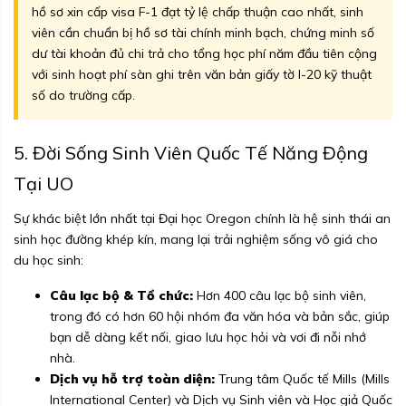
hồ sơ xin cấp visa F-1 đạt tỷ lệ chấp thuận cao nhất, sinh
viên cần chuẩn bị hồ sơ tài chính minh bạch, chứng minh số
dư tài khoản đủ chi trả cho tổng học phí năm đầu tiên cộng
với sinh hoạt phí sàn ghi trên văn bản giấy tờ I-20 kỹ thuật
số do trường cấp.
5. Đời Sống Sinh Viên Quốc Tế Năng Động
Tại UO
Sự khác biệt lớn nhất tại Đại học Oregon chính là hệ sinh thái an
sinh học đường khép kín, mang lại trải nghiệm sống vô giá cho
du học sinh:
Câu lạc bộ & Tổ chức:
Hơn 400 câu lạc bộ sinh viên,
trong đó có hơn 60 hội nhóm đa văn hóa và bản sắc, giúp
bạn dễ dàng kết nối, giao lưu học hỏi và vơi đi nỗi nhớ
nhà.
Dịch vụ hỗ trợ toàn diện:
Trung tâm Quốc tế Mills (Mills
International Center) và Dịch vụ Sinh viên và Học giả Quốc