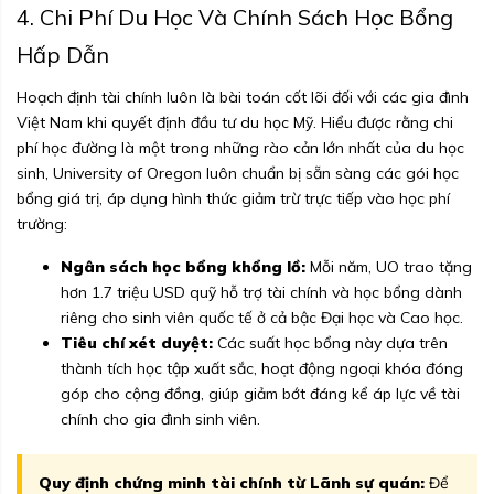
4. Chi Phí Du Học Và Chính Sách Học Bổng
Hấp Dẫn
Hoạch định tài chính luôn là bài toán cốt lõi đối với các gia đình
Việt Nam khi quyết định đầu tư du học Mỹ. Hiểu được rằng chi
phí học đường là một trong những rào cản lớn nhất của du học
sinh, University of Oregon luôn chuẩn bị sẵn sàng các gói học
bổng giá trị, áp dụng hình thức giảm trừ trực tiếp vào học phí
trường:
Ngân sách học bổng khổng lồ:
Mỗi năm, UO trao tặng
hơn 1.7 triệu USD quỹ hỗ trợ tài chính và học bổng dành
riêng cho sinh viên quốc tế ở cả bậc Đại học và Cao học.
Tiêu chí xét duyệt:
Các suất học bổng này dựa trên
thành tích học tập xuất sắc, hoạt động ngoại khóa đóng
góp cho cộng đồng, giúp giảm bớt đáng kể áp lực về tài
chính cho gia đình sinh viên.
Quy định chứng minh tài chính từ Lãnh sự quán:
Để