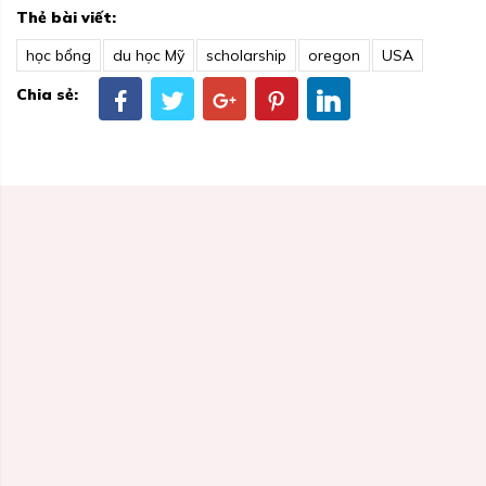
Thẻ bài viết:
học bổng
du học Mỹ
scholarship
oregon
USA
Chia sẻ: