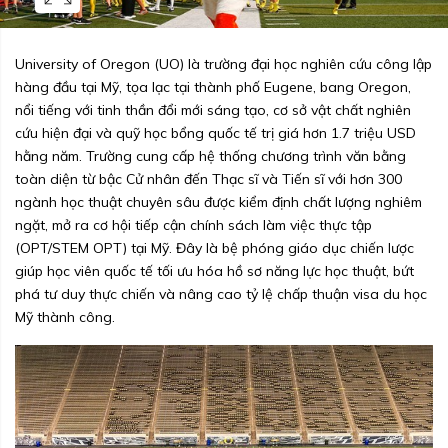
University of Oregon (UO) là trường đại học nghiên cứu công lập
hàng đầu tại Mỹ, tọa lạc tại thành phố Eugene, bang Oregon,
nổi tiếng với tinh thần đổi mới sáng tạo, cơ sở vật chất nghiên
cứu hiện đại và quỹ học bổng quốc tế trị giá hơn 1.7 triệu USD
hằng năm. Trường cung cấp hệ thống chương trình văn bằng
toàn diện từ bậc Cử nhân đến Thạc sĩ và Tiến sĩ với hơn 300
ngành học thuật chuyên sâu được kiểm định chất lượng nghiêm
ngặt, mở ra cơ hội tiếp cận chính sách làm việc thực tập
(OPT/STEM OPT) tại Mỹ. Đây là bệ phóng giáo dục chiến lược
giúp học viên quốc tế tối ưu hóa hồ sơ năng lực học thuật, bứt
phá tư duy thực chiến và nâng cao tỷ lệ chấp thuận visa du học
Mỹ thành công.