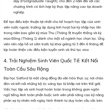
dạy (Postgraduate Taught), cho đến 2 năm đối với các
chương trình có tích hợp kỳ thực tập nâng cao tại doanh
nghiệp.
Để tạo điều kiện thuận lợi nhất cho kế hoạch học tập của sinh
viên nước ngoài, trường áp dụng linh hoạt hai kỳ nhập học lớn
trong năm bao gồm kỳ mùa Thu (Tháng 9) truyền thống và kỳ
mùa Đông (Tháng 1) dành cho một số ngành học chọn lọc. Ứng
viên nên nộp hồ sơ sớm trước kỳ khai giảng từ 3 đến 6 tháng để
kịp hoàn thiện các điều kiện tuyển sinh và thủ tục visa.
4. Trải Nghiệm Sinh Viên Quốc Tế: Kết Nối
Toàn Cầu Sâu Rộng
Đại học Salford là một cộng đồng đa văn hóa thực sự, nơi chào
đón và kết nối những bộ óc sáng tạo từ khắp nơi trên thế giới.
Việc học tập và sinh hoạt hoàn toàn trong không gian ngôn
ngữ tiếng Anh toàn phần buộc sinh viên phải nâng cao kỹ năng
phản xạ tự nhiên mỗi ngày, hình thành tư duy toàn cầu sắc bén.