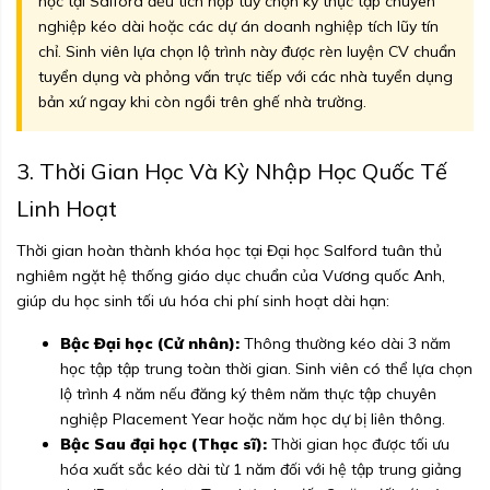
học tại Salford đều tích hợp tùy chọn kỳ thực tập chuyên
nghiệp kéo dài hoặc các dự án doanh nghiệp tích lũy tín
chỉ. Sinh viên lựa chọn lộ trình này được rèn luyện CV chuẩn
tuyển dụng và phỏng vấn trực tiếp với các nhà tuyển dụng
bản xứ ngay khi còn ngồi trên ghế nhà trường.
3. Thời Gian Học Và Kỳ Nhập Học Quốc Tế
Linh Hoạt
Thời gian hoàn thành khóa học tại Đại học Salford tuân thủ
nghiêm ngặt hệ thống giáo dục chuẩn của Vương quốc Anh,
giúp du học sinh tối ưu hóa chi phí sinh hoạt dài hạn:
Bậc Đại học (Cử nhân):
Thông thường kéo dài 3 năm
học tập tập trung toàn thời gian. Sinh viên có thể lựa chọn
lộ trình 4 năm nếu đăng ký thêm năm thực tập chuyên
nghiệp Placement Year hoặc năm học dự bị liên thông.
Bậc Sau đại học (Thạc sĩ):
Thời gian học được tối ưu
hóa xuất sắc kéo dài từ 1 năm đối với hệ tập trung giảng