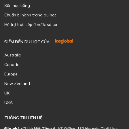
Săn học bổng
Chuẩn bị hành trang du học
Hỗ trợ trực tiếp ở nước sở tại
ĐIỂM ĐẾN DU HỌC CỦA
Australia
Canada
Europe
New Zealand
UK
USA
THÔNG TIN LIÊN HỆ
Địa chỉ
: VP Hà Nội: Tầng 6, AZ Office, 132 Nguyễn Thái Học,