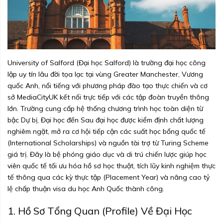
University of Salford (Đại học Salford) là trường đại học công
lập uy tín lâu đời tọa lạc tại vùng Greater Manchester, Vương
quốc Anh, nổi tiếng với phương pháp đào tạo thực chiến và cơ
sở MediaCityUK kết nối trực tiếp với các tập đoàn truyền thông
lớn. Trường cung cấp hệ thống chương trình học toàn diện từ
bậc Dự bị, Đại học đến Sau đại học được kiểm định chất lượng
nghiêm ngặt, mở ra cơ hội tiếp cận các suất học bổng quốc tế
(International Scholarships) và nguồn tài trợ từ Turing Scheme
giá trị. Đây là bệ phóng giáo dục và di trú chiến lược giúp học
viên quốc tế tối ưu hóa hồ sơ học thuật, tích lũy kinh nghiệm thực
tế thông qua các kỳ thực tập (Placement Year) và nâng cao tỷ
lệ chấp thuận visa du học Anh Quốc thành công.
1. Hồ Sơ Tổng Quan (Profile) Về Đại Học