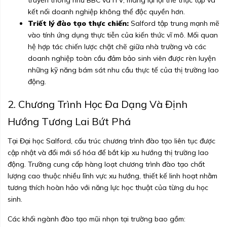
truyền thông như BBC và ITV, mang lại lợi thế thực tập và
kết nối doanh nghiệp không thể độc quyền hơn.
Triết lý đào tạo thực chiến:
Salford tập trung mạnh mẽ
vào tính ứng dụng thực tiễn của kiến thức vĩ mô. Mối quan
hệ hợp tác chiến lược chặt chẽ giữa nhà trường và các
doanh nghiệp toàn cầu đảm bảo sinh viên được rèn luyện
những kỹ năng bám sát nhu cầu thực tế của thị trường lao
động.
2. Chương Trình Học Đa Dạng Và Định
Hướng Tương Lai Bứt Phá
Tại Đại học Salford, cấu trúc chương trình đào tạo liên tục được
cập nhật và đổi mới số hóa để bắt kịp xu hướng thị trường lao
động. Trường cung cấp hàng loạt chương trình đào tạo chất
lượng cao thuộc nhiều lĩnh vực xu hướng, thiết kế linh hoạt nhằm
tương thích hoàn hảo với năng lực học thuật của từng du học
sinh.
Các khối ngành đào tạo mũi nhọn tại trường bao gồm: