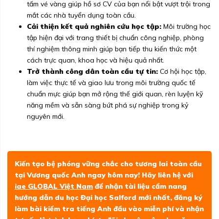
tấm vé vàng giúp hồ sơ CV của bạn nổi bật vượt trội trong
mắt các nhà tuyển dụng toàn cầu.
Cải thiện kết quả nghiên cứu học tập:
Môi trường học
tập hiện đại với trang thiết bị chuẩn công nghiệp, phòng
thí nghiệm thông minh giúp bạn tiếp thu kiến thức một
cách trực quan, khoa học và hiệu quả nhất.
Trở thành công dân toàn cầu tự tin:
Cơ hội học tập,
làm việc thực tế và giao lưu trong môi trường quốc tế
chuẩn mực giúp bạn mở rộng thế giới quan, rèn luyện kỹ
năng mềm và sẵn sàng bứt phá sự nghiệp trong kỷ
nguyên mới.
Kiến tạo bệ phóng vững chắc cho tương lai toàn cầu
tại Vương quốc Anh ngay hôm nay! Hãy liên hệ với
iae GLOBAL Việt Nam
để nhận tài liệu cẩm nang
hướng dẫn du học Đại học Salford mới nhất, đăng ký
làm bài kiểm tra tiếng Anh đầu vào miễn phí và nhận