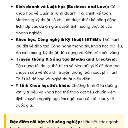
Kinh doanh và Luật học (Business and Law):
Các
khóa học về Quản trị Kinh doanh, Tài chính kế toán,
Marketing kỹ thuật số và Luật được thiết kế năng động,
tích hợp các dự án giải quyết tình huống thực tế của
doanh nghiệp.
Khoa học, Công nghệ & Kỹ thuật (STEM):
Thế mạnh
lâu đời về đào tạo Công nghệ thông tin, Khoa học dữ liệu,
An ninh mạng, Kỹ thuật dân dụng và Kiến trúc bền vững.
Truyền thông & Sáng tạo (Media and Creative):
Tận dụng tối đa lợi thế từ cơ sở MediaCityUK để đào tạo
chuyên sâu về Báo chí truyền thông, Sản xuất phim ảnh,
Thiết kế đồ họa và Nghệ thuật biểu diễn.
Y tế & Khoa học Sức khỏe:
Chương trình điều dưỡng,
vật lý trị liệu và khoa học thể thao đạt tiêu chuẩn kiểm
định chuyên nghiệp nghiêm ngặt của các tổ chức y tế
quốc gia.
Đặc điểm nổi bật về hướng nghiệp:
Hầu hết các ngành