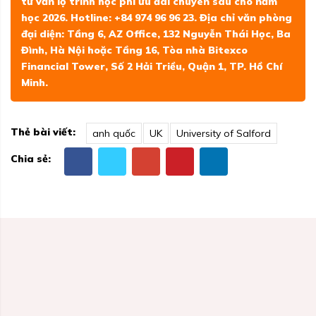
tư vấn lộ trình học phí ưu đãi chuyên sâu cho năm
học 2026. Hotline: +84 974 96 96 23. Địa chỉ văn phòng
đại diện: Tầng 6, AZ Office, 132 Nguyễn Thái Học, Ba
Đình, Hà Nội hoặc Tầng 16, Tòa nhà Bitexco
Financial Tower, Số 2 Hải Triều, Quận 1, TP. Hồ Chí
Minh.
Thẻ bài viết:
anh quốc
UK
University of Salford
Chia sẻ: