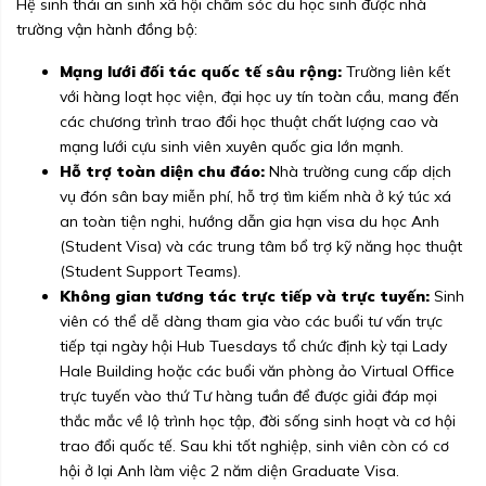
Hệ sinh thái an sinh xã hội chăm sóc du học sinh được nhà
trường vận hành đồng bộ:
Mạng lưới đối tác quốc tế sâu rộng:
Trường liên kết
với hàng loạt học viện, đại học uy tín toàn cầu, mang đến
các chương trình trao đổi học thuật chất lượng cao và
mạng lưới cựu sinh viên xuyên quốc gia lớn mạnh.
Hỗ trợ toàn diện chu đáo:
Nhà trường cung cấp dịch
vụ đón sân bay miễn phí, hỗ trợ tìm kiếm nhà ở ký túc xá
an toàn tiện nghi, hướng dẫn gia hạn visa du học Anh
(Student Visa) và các trung tâm bổ trợ kỹ năng học thuật
(Student Support Teams).
Không gian tương tác trực tiếp và trực tuyến:
Sinh
viên có thể dễ dàng tham gia vào các buổi tư vấn trực
tiếp tại ngày hội Hub Tuesdays tổ chức định kỳ tại Lady
Hale Building hoặc các buổi văn phòng ảo Virtual Office
trực tuyến vào thứ Tư hàng tuần để được giải đáp mọi
thắc mắc về lộ trình học tập, đời sống sinh hoạt và cơ hội
trao đổi quốc tế. Sau khi tốt nghiệp, sinh viên còn có cơ
hội ở lại Anh làm việc 2 năm diện Graduate Visa.