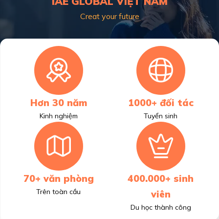
IAE GLOBAL VIỆT NAM
Creat your future
Hơn 30 năm
1000+ đối tác
Kinh nghiệm
Tuyển sinh
70+ văn phòng
400.000+ sinh
Trên toàn cầu
viên
Du học thành công