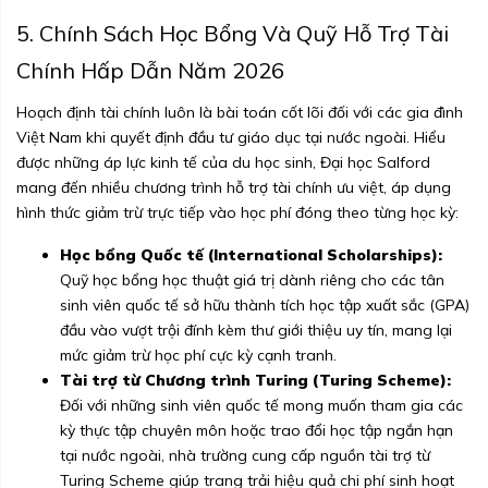
5. Chính Sách Học Bổng Và Quỹ Hỗ Trợ Tài
Chính Hấp Dẫn Năm 2026
Hoạch định tài chính luôn là bài toán cốt lõi đối với các gia đình
Việt Nam khi quyết định đầu tư giáo dục tại nước ngoài. Hiểu
được những áp lực kinh tế của du học sinh, Đại học Salford
mang đến nhiều chương trình hỗ trợ tài chính ưu việt, áp dụng
hình thức giảm trừ trực tiếp vào học phí đóng theo từng học kỳ:
Học bổng Quốc tế (International Scholarships):
Quỹ học bổng học thuật giá trị dành riêng cho các tân
sinh viên quốc tế sở hữu thành tích học tập xuất sắc (GPA)
đầu vào vượt trội đính kèm thư giới thiệu uy tín, mang lại
mức giảm trừ học phí cực kỳ cạnh tranh.
Tài trợ từ Chương trình Turing (Turing Scheme):
Đối với những sinh viên quốc tế mong muốn tham gia các
kỳ thực tập chuyên môn hoặc trao đổi học tập ngắn hạn
tại nước ngoài, nhà trường cung cấp nguồn tài trợ từ
Turing Scheme giúp trang trải hiệu quả chi phí sinh hoạt