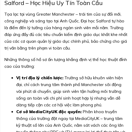
Salford – Học Hiệu Uy Tín Toàn Cầu
Tọa lạc tại vùng Greater Manchester – trái tim của sự đổi mới,
công nghiệp và sáng tạo tại Anh Quốc, Đại học Salford tự hào
là điểm đến lý tưởng của hàng ngàn sinh viên mỗi năm. Trường
đáp ứng đầy đủ các tiêu chuẩn kiểm định giáo dục khắt khe nhất
của các cơ quan quản lý giáo dục chính phủ, bảo chứng cho giá
trị văn bằng trên phạm vi toàn cầu.
Những thông số hồ sơ ấn tượng khẳng định vị thế học thuật đỉnh
cao của trường:
Vị trí địa lý chiến lược:
Trường sở hữu khuôn viên hiện
đại, chỉ cách trung tâm thành phố Manchester sôi động
vài phút di chuyển, giúp sinh viên tận hưởng môi trường
sống an toàn với chi phí sinh hoạt hợp lý nhưng vẫn dễ
dàng tiếp cận các cơ hội việc làm phong phú.
Cơ sở MediaCityUK độc quyền:
Phân khoa truyền
thông của trường đặt ngay tại MediaCityUK – trung tâm
kỹ thuật số lớn của Anh Quốc, nằm sát vách các ông lớn