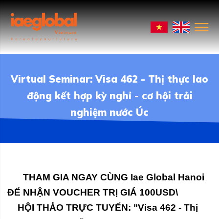
Virtual Seminar: Visa 462 - Thị thực lao
động kết hợp kỳ nghỉ - cơ hội trải
nghiệm nước Úc
THAM GIA NGAY CÙNG Iae Global Hanoi
ĐỂ NHẬN VOUCHER TRỊ GIÁ 100USD\
HỘI THẢO TRỰC TUYẾN: "Visa 462 - Thị