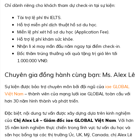
Chỉ dành riêng cho khách tham dự check-in tại sự kiện:
Tài trợ lệ phí thi IELTS.
Hỗ trợ miễn phí dịch thuật hồ sơ du học.
Miễn lệ phí xét hồ sơ du học (Application Fee).
Hỗ trợ lệ phí khám sức khỏe.
Nhận lì xì may mắn đầu năm ngay tại điểm check-in.
Bốc thăm trúng thưởng với quà tặng trị giá lên tới
1.000.000 VNĐ.
Chuyên gia đồng hành cùng bạn: Ms. Alex Lê
Sự kiện được bảo trợ chuyên môn bởi đội ngũ của
iae GLOBAL
Việt Nam
– thành viên của mạng lưới iae GLOBAL toàn cầu với
hơn 30 năm hình thành và phát triển.
Đặc biệt, nội dung tư vấn được xây dựng dựa trên kinh nghiệm
của
Chị Alex Lê – Giám đốc iae GLOBAL Việt Nam
. Với hơn
15 năm kinh nghiệm thực chiến trong lĩnh vực tư vấn du học và
săn học bổng tại các thị trường Úc, UK, Mỹ, Canada, chị Alex Lê