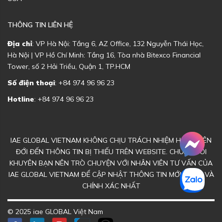
THÔNG TIN LIÊN HỆ
Địa chỉ
: VP Hà Nội: Tầng 6, AZ Office, 132 Nguyễn Thái Học,
Hà Nội | VP Hồ Chí Minh: Tầng 16, Tòa nhà Bitexco Financial
Tower, số 2 Hải Triều, Quận 1, TP.HCM
Số điện thoại
: +84 974 96 96 23
Hotline
: +84 974 96 96 23
IAE GLOBAL VIETNAM KHÔNG CHỊU TRÁCH NHIỆM HOẶC LIÊN
ĐỚI ĐẾN THÔNG TIN BỊ THIẾU TRÊN WEBSITE. CHÚNG TÔI
KHUYÊN BẠN NÊN TRÒ CHUYỆN VỚI NHÂN VIÊN TƯ VẤN CỦA
IAE GLOBAL VIETNAM ĐỂ CẬP NHẬT THÔNG TIN MỚI NHẤT VÀ
CHÍNH XÁC NHẤT
© 2025 iae GLOBAL Việt Nam