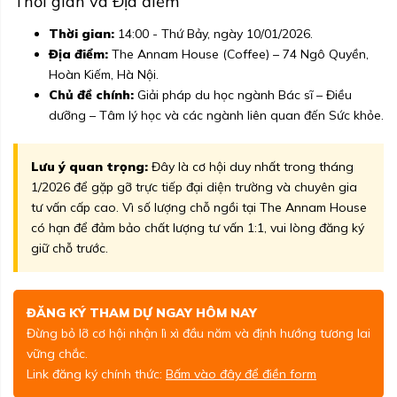
Thời gian và Địa điểm
Thời gian:
14:00 - Thứ Bảy, ngày 10/01/2026.
Địa điểm:
The Annam House (Coffee) – 74 Ngô Quyền,
Hoàn Kiếm, Hà Nội.
Chủ đề chính:
Giải pháp du học ngành Bác sĩ – Điều
dưỡng – Tâm lý học và các ngành liên quan đến Sức khỏe.
Lưu ý quan trọng:
Đây là cơ hội duy nhất trong tháng
1/2026 để gặp gỡ trực tiếp đại diện trường và chuyên gia
tư vấn cấp cao. Vì số lượng chỗ ngồi tại The Annam House
có hạn để đảm bảo chất lượng tư vấn 1:1, vui lòng đăng ký
giữ chỗ trước.
ĐĂNG KÝ THAM DỰ NGAY HÔM NAY
Đừng bỏ lỡ cơ hội nhận lì xì đầu năm và định hướng tương lai
vững chắc.
Link đăng ký chính thức:
Bấm vào đây để điền form