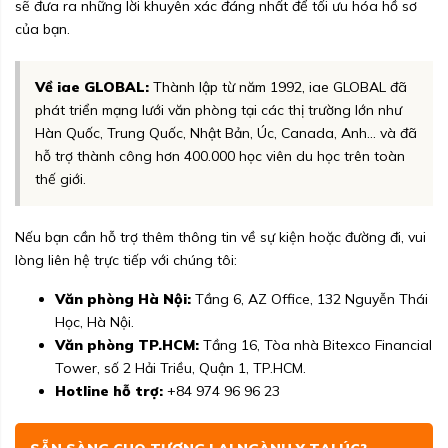
sẽ đưa ra những lời khuyên xác đáng nhất để tối ưu hóa hồ sơ
của bạn.
Về iae GLOBAL:
Thành lập từ năm 1992, iae GLOBAL đã
phát triển mạng lưới văn phòng tại các thị trường lớn như
Hàn Quốc, Trung Quốc, Nhật Bản, Úc, Canada, Anh... và đã
hỗ trợ thành công hơn 400.000 học viên du học trên toàn
thế giới.
Nếu bạn cần hỗ trợ thêm thông tin về sự kiện hoặc đường đi, vui
lòng liên hệ trực tiếp với chúng tôi:
Văn phòng Hà Nội:
Tầng 6, AZ Office, 132 Nguyễn Thái
Học, Hà Nội.
Văn phòng TP.HCM:
Tầng 16, Tòa nhà Bitexco Financial
Tower, số 2 Hải Triều, Quận 1, TP.HCM.
Hotline hỗ trợ:
+84 974 96 96 23