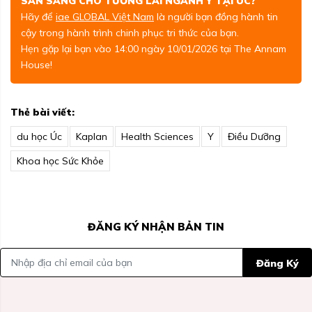
SẴN SÀNG CHO TƯƠNG LAI NGÀNH Y TẠI ÚC?
Hãy để
iae GLOBAL Việt Nam
là người bạn đồng hành tin
cậy trong hành trình chinh phục tri thức của bạn.
Hẹn gặp lại bạn vào 14:00 ngày 10/01/2026 tại The Annam
House!
Thẻ bài viết:
du học Úc
Kaplan
Health Sciences
Y
Điều Dưỡng
Khoa học Sức Khỏe
ĐĂNG KÝ NHẬN BẢN TIN
Đăng Ký