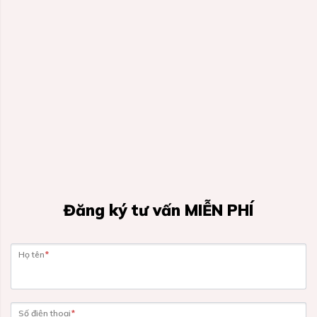
Đăng ký tư vấn MIỄN PHÍ
Họ tên
*
Số điện thoại
*