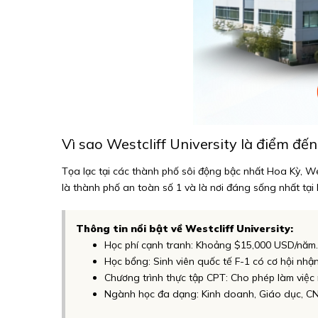
Vì sao Westcliff University là điểm đế
Tọa lạc tại các thành phố sôi động bậc nhất Hoa Kỳ, We
là thành phố an toàn số 1 và là nơi đáng sống nhất tại 
Thông tin nổi bật về Westcliff University:
Học phí cạnh tranh: Khoảng $15,000 USD/năm.
Học bổng: Sinh viên quốc tế F-1 có cơ hội nhậ
Chương trình thực tập CPT: Cho phép làm việc 
Ngành học đa dạng: Kinh doanh, Giáo dục, CN