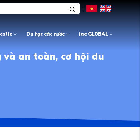
estie
Du học các nước
iae GLOBAL
 và an toàn, cơ hội du