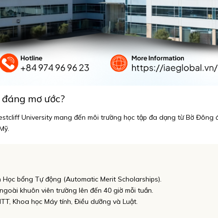
n đáng mơ ước?
stcliff University mang đến môi trường học tập đa dạng từ Bờ Đông đến
Mỹ.
n Học bổng Tự động (Automatic Merit Scholarships).
ngoài khuôn viên trường lên đến 40 giờ mỗi tuần.
TT, Khoa học Máy tính, Điều dưỡng và Luật.