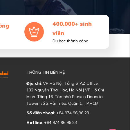
400.000+ sinh
òng
viên
Du học thành công
THÔNG TIN LIÊN HỆ
Địa chỉ
: VP Hà Nội: Tầng 6, AZ Office,
132 Nguyễn Thái Học, Hà Nội | VP Hồ Chí
Minh: Tầng 16, Tòa nhà Bitexco Financial
Tower, số 2 Hải Triều, Quận 1, TP.HCM
Số điện thoại
: +84 974 96 96 23
Hotline
: +84 974 96 96 23