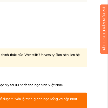
ĐẶT LỊCH TƯ VẤN MIỄN PHÍ
chính thức của Westcliff University. Bạn nên liên hệ
c Mỹ tối ưu nhất cho học sinh Việt Nam.
 được tư vấn lộ trình giành học bổng và cập nhật