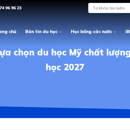
74 96 96 23
ang chủ
Bản tin du học
Học bổng các nước
iB
 Lựa chọn du học Mỹ chất lượng
học 2027