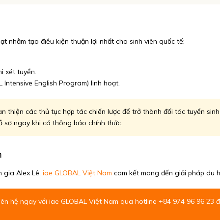
oạt nhằm tạo điều kiện thuận lợi nhất cho sinh viên quốc tế:
 xét tuyển.
Intensive English Program) linh hoạt.
 thiện các thủ tục hợp tác chiến lược để trở thành đối tác tuyển sinh 
ồ sơ ngay khi có thông báo chính thức.
m
 gia Alex Lê,
iae GLOBAL Việt Nam
cam kết mang đến giải pháp du họ
iên hệ ngay với
iae GLOBAL Việt Nam
qua hotline +84 974 96 96 23 để