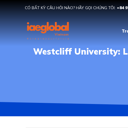
CÓ BẤT KỲ CÂU HỎI NÀO? HÃY GỌI CHÚNG TÔI:
+84 9
Tr
Westcliff University: