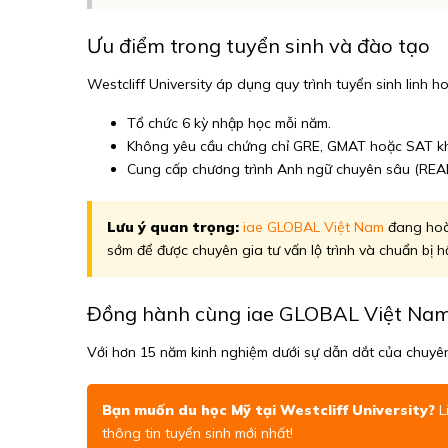
Ưu điểm trong tuyển sinh và đào tạo
Westcliff University áp dụng quy trình tuyển sinh linh h
Tổ chức 6 kỳ nhập học mỗi năm.
Không yêu cầu chứng chỉ GRE, GMAT hoặc SAT khi
Cung cấp chương trình Anh ngữ chuyên sâu (REAL 
Lưu ý quan trọng:
iae GLOBAL Việt Nam
đang hoàn
sớm để được chuyên gia tư vấn lộ trình và chuẩn bị h
Đồng hành cùng iae GLOBAL Việt Na
Với hơn 15 năm kinh nghiệm dưới sự dẫn dắt của chuyên
Bạn muốn du học Mỹ tại Westcliff University?
L
thông tin tuyển sinh mới nhất!