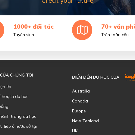
Creat your future
1000+ đối tác
70+ văn ph
Tuyển sinh
Trên toàn cầu
 CỦA CHÚNG TÔI
ĐIỂM ĐẾN DU HỌC CỦA
yện thi
Australia
ế hoạch du học
Canada
bổng
Europe
 hành trang du học
New Zealand
c tiếp ở nước sở tại
UK