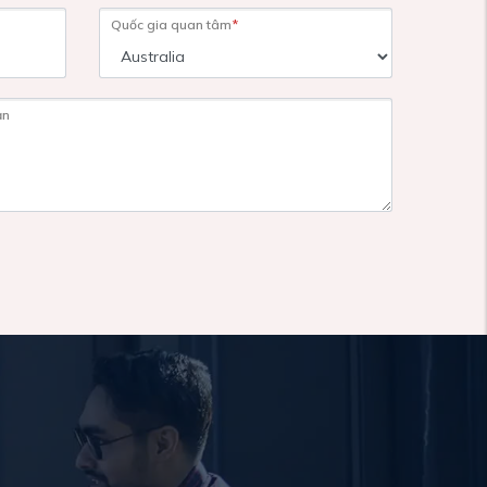
Quốc gia quan tâm
*
ạn