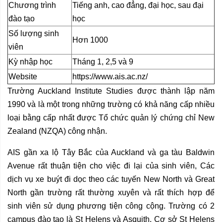
Chương trình
Tiếng anh, cao đẳng, đại học, sau đại
đào tạo
học
Số lượng sinh
Hơn 1000
viên
Kỳ nhập học
Tháng 1, 2,5 và 9
Website
https://www.ais.ac.nz/
Trường Auckland Institute Studies được thành lập năm
1990 và là một trong những trường có khả năng cấp nhiều
loại bằng cấp nhất được Tổ chức quản lý chứng chỉ New
Zealand (NZQA) công nhận.
AIS gần xa lộ Tây Bắc của Auckland và ga tàu Baldwin
Avenue rất thuận tiện cho việc đi lại của sinh viên, Các
dịch vụ xe buýt đi dọc theo các tuyến New North và Great
North gần trường rất thường xuyên và rất thích hợp để
sinh viên sử dụng phương tiện công cộng. Trường có 2
campus đào tạo là St Helens và Asquith. Cơ sở St Helens