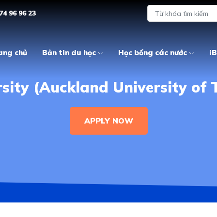
74 96 96 23
ang chủ
Bản tin du học
Học bổng các nước
iB
sity (Auckland University of 
APPLY NOW