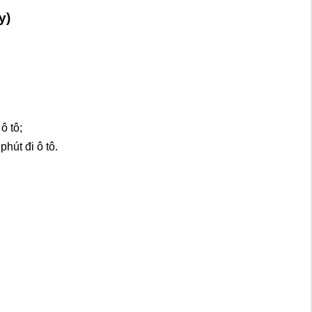
y)
ô tô;
hút đi ô tô.