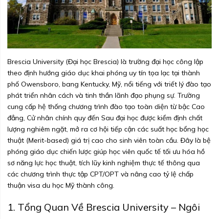
Brescia University (Đại học Brescia) là trường đại học công lập
theo định hướng giáo dục khai phóng uy tín tọa lạc tại thành
phố Owensboro, bang Kentucky, Mỹ, nổi tiếng với triết lý đào tạo
phát triển nhân cách và tinh thần lãnh đạo phụng sự. Trường
cung cấp hệ thống chương trình đào tạo toàn diện từ bậc Cao
đẳng, Cử nhân chính quy đến Sau đại học được kiểm định chất
lượng nghiêm ngặt, mở ra cơ hội tiếp cận các suất học bổng học
thuật (Merit-based) giá trị cao cho sinh viên toàn cầu. Đây là bệ
phóng giáo dục chiến lược giúp học viên quốc tế tối ưu hóa hồ
sơ năng lực học thuật, tích lũy kinh nghiệm thực tế thông qua
các chương trình thực tập CPT/OPT và nâng cao tỷ lệ chấp
thuận visa du học Mỹ thành công.
1. Tổng Quan Về Brescia University – Ngôi