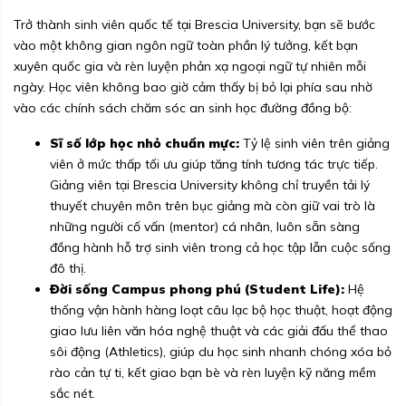
Trở thành sinh viên quốc tế tại Brescia University, bạn sẽ bước
vào một không gian ngôn ngữ toàn phần lý tưởng, kết bạn
xuyên quốc gia và rèn luyện phản xạ ngoại ngữ tự nhiên mỗi
ngày. Học viên không bao giờ cảm thấy bị bỏ lại phía sau nhờ
vào các chính sách chăm sóc an sinh học đường đồng bộ:
Sĩ số lớp học nhỏ chuẩn mực:
Tỷ lệ sinh viên trên giảng
viên ở mức thấp tối ưu giúp tăng tính tương tác trực tiếp.
Giảng viên tại Brescia University không chỉ truyền tải lý
thuyết chuyên môn trên bục giảng mà còn giữ vai trò là
những người cố vấn (mentor) cá nhân, luôn sẵn sàng
đồng hành hỗ trợ sinh viên trong cả học tập lẫn cuộc sống
đô thị.
Đời sống Campus phong phú (Student Life):
Hệ
thống vận hành hàng loạt câu lạc bộ học thuật, hoạt động
giao lưu liên văn hóa nghệ thuật và các giải đấu thể thao
sôi động (Athletics), giúp du học sinh nhanh chóng xóa bỏ
rào cản tự ti, kết giao bạn bè và rèn luyện kỹ năng mềm
sắc nét.