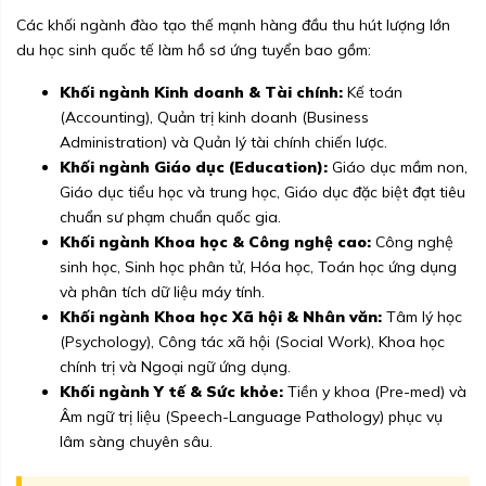
Các khối ngành đào tạo thế mạnh hàng đầu thu hút lượng lớn
du học sinh quốc tế làm hồ sơ ứng tuyển bao gồm:
Khối ngành Kinh doanh & Tài chính:
Kế toán
(Accounting), Quản trị kinh doanh (Business
Administration) và Quản lý tài chính chiến lược.
Khối ngành Giáo dục (Education):
Giáo dục mầm non,
Giáo dục tiểu học và trung học, Giáo dục đặc biệt đạt tiêu
chuẩn sư phạm chuẩn quốc gia.
Khối ngành Khoa học & Công nghệ cao:
Công nghệ
sinh học, Sinh học phân tử, Hóa học, Toán học ứng dụng
và phân tích dữ liệu máy tính.
Khối ngành Khoa học Xã hội & Nhân văn:
Tâm lý học
(Psychology), Công tác xã hội (Social Work), Khoa học
chính trị và Ngoại ngữ ứng dụng.
Khối ngành Y tế & Sức khỏe:
Tiền y khoa (Pre-med) và
Âm ngữ trị liệu (Speech-Language Pathology) phục vụ
lâm sàng chuyên sâu.