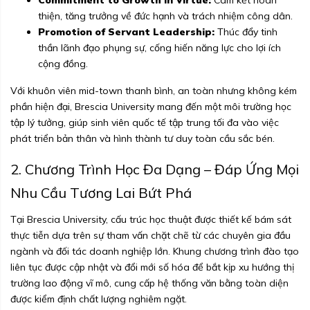
Commitment to Growth in Virtue:
Cam kết hoàn
thiện, tăng trưởng về đức hạnh và trách nhiệm công dân.
Promotion of Servant Leadership:
Thúc đẩy tinh
thần lãnh đạo phụng sự, cống hiến năng lực cho lợi ích
cộng đồng.
Với khuôn viên mid-town thanh bình, an toàn nhưng không kém
phần hiện đại, Brescia University mang đến một môi trường học
tập lý tưởng, giúp sinh viên quốc tế tập trung tối đa vào việc
phát triển bản thân và hình thành tư duy toàn cầu sắc bén.
2. Chương Trình Học Đa Dạng – Đáp Ứng Mọi
Nhu Cầu Tương Lai Bứt Phá
Tại Brescia University, cấu trúc học thuật được thiết kế bám sát
thực tiễn dựa trên sự tham vấn chặt chẽ từ các chuyên gia đầu
ngành và đối tác doanh nghiệp lớn. Khung chương trình đào tạo
liên tục được cập nhật và đổi mới số hóa để bắt kịp xu hướng thị
trường lao động vĩ mô, cung cấp hệ thống văn bằng toàn diện
được kiểm định chất lượng nghiêm ngặt.