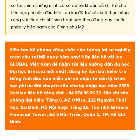
sơ tài chính chứng minh có số dư tài khoản đủ chi trả cho
tiền học phí năm đầu tiên sau khi đã trừ các suất học bổng
cộng với tổng chi phí sinh hoạt sàn theo đúng quy chuẩn
pháp lý hiện hành của Chính phủ Mỹ.
Kiến tạo bệ phóng vững chắc cho tương lai sự nghiệp
toàn cầu tại Mỹ ngay hôm nay! Hãy liên hệ với
iae
GLOBAL Việt Nam
để nhận tài liệu hướng dẫn du học
Đại học Brescia mới nhất, đăng ký làm bài kiểm tra
tiếng Anh đầu vào miễn phí và nhận tư vấn lộ trình
học phí ưu đãi chuyên sâu cho kỳ nhập học năm 2026.
Hotline liên hệ tổng đài: +84 974 96 96 23. Địa chỉ văn
phòng đại diện: Tầng 6, AZ Office, 132 Nguyễn Thái
Học, Ba Đình, Hà Nội hoặc Tầng 16, Tòa nhà Bitexco
Financial Tower, Số 2 Hải Triều, Quận 1, TP. Hồ Chí
Minh.