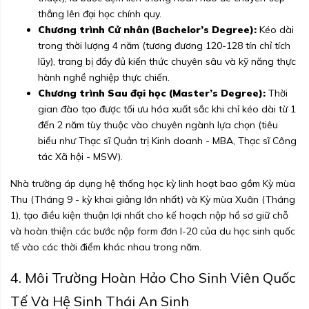
thẳng lên đại học chính quy.
Chương trình Cử nhân (Bachelor’s Degree):
Kéo dài
trong thời lượng 4 năm (tương đương 120-128 tín chỉ tích
lũy), trang bị đầy đủ kiến thức chuyên sâu và kỹ năng thực
hành nghề nghiệp thực chiến.
Chương trình Sau đại học (Master’s Degree):
Thời
gian đào tạo được tối ưu hóa xuất sắc khi chỉ kéo dài từ 1
đến 2 năm tùy thuộc vào chuyên ngành lựa chọn (tiêu
biểu như Thạc sĩ Quản trị Kinh doanh - MBA, Thạc sĩ Công
tác Xã hội - MSW).
Nhà trường áp dụng hệ thống học kỳ linh hoạt bao gồm Kỳ mùa
Thu (Tháng 9 - kỳ khai giảng lớn nhất) và Kỳ mùa Xuân (Tháng
1), tạo điều kiện thuận lợi nhất cho kế hoạch nộp hồ sơ giữ chỗ
và hoàn thiện các bước nộp form đơn I-20 của du học sinh quốc
tế vào các thời điểm khác nhau trong năm.
4. Môi Trường Hoàn Hảo Cho Sinh Viên Quốc
Tế Và Hệ Sinh Thái An Sinh