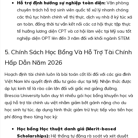
Hỗ trợ định hướng sự nghiệp toàn diện:
Văn phòng
chuyên trách hỗ trợ sinh viên quốc tế xử lý nhanh chóng
các thủ tục hành chính về thị thực, dịch vụ nhà ở ký túc xá
an toàn, đồng thời tư vấn kết nối các cơ hội thực tập thực
tế hưởng lương diện CPT và cơ hội làm việc tại Mỹ sau tốt
nghiệp diện OPT lên đến 3 năm đối với khối ngành STEM.
5. Chính Sách Học Bổng Và Hỗ Trợ Tài Chính
Hấp Dẫn Năm 2026
Hoạch định tài chính luôn là bài toán cốt lõi đối với các gia đình
Việt Nam khi quyết định đầu tư giáo dục tại Mỹ. Nhận thức được
áp lực kinh tế là rào cản lớn đối với giấc mơ giảng đường,
Brescia University luôn duy trì nhiều gói học bổng khuyến học và
quỹ hỗ trợ tài chính ưu việt nhằm giảm bớt gánh nặng cho du
học sinh tự túc, áp dụng hình thức giảm trừ trực tiếp vào tiền học
phí đóng theo từng học kỳ:
Học bổng Học thuật danh giá (Merit-based
Scholarships):
Hệ thống tự động rà soát và xét duyệt