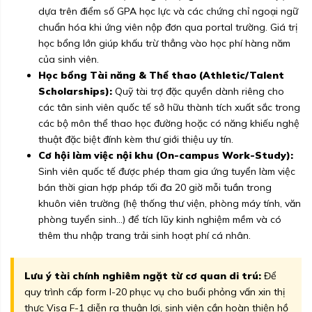
dựa trên điểm số GPA học lực và các chứng chỉ ngoại ngữ
chuẩn hóa khi ứng viên nộp đơn qua portal trường. Giá trị
học bổng lớn giúp khấu trừ thẳng vào học phí hàng năm
của sinh viên.
Học bổng Tài năng & Thể thao (Athletic/Talent
Scholarships):
Quỹ tài trợ đặc quyền dành riêng cho
các tân sinh viên quốc tế sở hữu thành tích xuất sắc trong
các bộ môn thể thao học đường hoặc có năng khiếu nghệ
thuật đặc biệt đính kèm thư giới thiệu uy tín.
Cơ hội làm việc nội khu (On-campus Work-Study):
Sinh viên quốc tế được phép tham gia ứng tuyển làm việc
bán thời gian hợp pháp tối đa 20 giờ mỗi tuần trong
khuôn viên trường (hệ thống thư viện, phòng máy tính, văn
phòng tuyển sinh...) để tích lũy kinh nghiệm mềm và có
thêm thu nhập trang trải sinh hoạt phí cá nhân.
Lưu ý tài chính nghiêm ngặt từ cơ quan di trú:
Để
quy trình cấp form I-20 phục vụ cho buổi phỏng vấn xin thị
thực Visa F-1 diễn ra thuận lợi, sinh viên cần hoàn thiện hồ