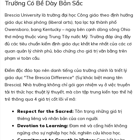
Trường Có Bề Dày Bản Sắc
Brescia University là trường đại học Công giáo theo định hướng
giáo dục khai phóng (liberal arts), tọa lạc tại thành phố
Owensboro, bang Kentucky – ngay bên cạnh dòng sông Ohio
thơ mộng thuộc vùng Trung Tây nước Mỹ. Trường đáp ứng đầy
đủ các tiêu chuẩn kiểm định giáo dục khắt khe nhất của các cơ
quan quản lý chính phủ, bảo chứng cho giá trị văn bằng trên
phạm vi toàn cầu.
Điểm độc đáo tạo nên danh tiếng của trường chính là triết lý
giáo dục "The Brescia Difference" (Sự khác biệt mang tên
Brescia). Nhà trường không chỉ gói gọn nhiệm vụ ở việc truyền
tải tri thức học thuật lý thuyết, mà còn tập trung kiến tạo thế hệ
trẻ thông qua 4 giá trị cốt lõi vĩ mô:
Respect for the Sacred:
Tôn trọng những giá trị
thiêng liêng và nhân bản của con người.
Devotion to Learning:
Đam mê và cống hiến không
ngừng cho sự nghiệp học hỏi, nghiên cứu khoa học.