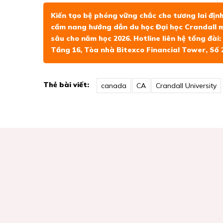
Kiến tạo bệ phóng vững chắc cho tương lai địn
cẩm nang hướng dẫn du học Đại học Crandall mớ
sâu cho năm học 2026. Hotline liên hệ tổng đài:
Tầng 16, Tòa nhà Bitexco Financial Tower, Số 2
Thẻ bài viết:
canada
CA
Crandall University