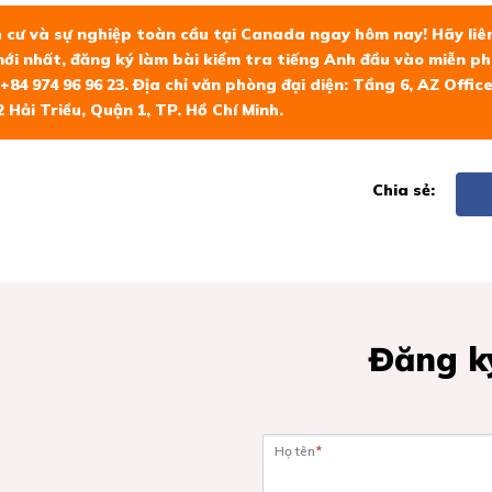
h cư và sự nghiệp toàn cầu tại Canada ngay hôm nay! Hãy liê
i nhất, đăng ký làm bài kiểm tra tiếng Anh đầu vào miễn phí 
 +84 974 96 96 23. Địa chỉ văn phòng đại diện: Tầng 6, AZ Offi
 Hải Triều, Quận 1, TP. Hồ Chí Minh.
Chia sẻ:
Đăng ký
Họ tên
*