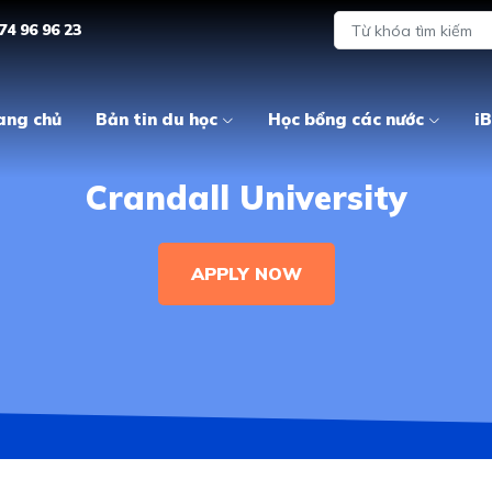
74 96 96 23
ang chủ
Bản tin du học
Học bổng các nước
iB
Crandall University
APPLY NOW