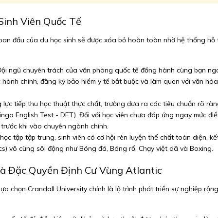
Sinh Viên Quốc Tế
gỡ ban đầu của du học sinh sẽ được xóa bỏ hoàn toàn nhờ hệ thống hỗ 
ội ngũ chuyên trách của văn phòng quốc tế đồng hành cùng bạn nga
ục hành chính, đăng ký bảo hiểm y tế bắt buộc và làm quen với văn hó
ực tiếp thu học thuật thực chất, trường đưa ra các tiêu chuẩn rõ rà
ngo English Test - DET). Đối với học viên chưa đáp ứng ngay mức điể
 trước khi vào chuyên ngành chính.
học tập tập trung, sinh viên có cơ hội rèn luyện thể chất toàn diện, 
ics) vô cùng sôi động như Bóng đá, Bóng rổ, Chạy việt dã và Boxing.
Và Đặc Quyền Định Cư Vùng Atlantic
lựa chọn Crandall University chính là lộ trình phát triển sự nghiệp r