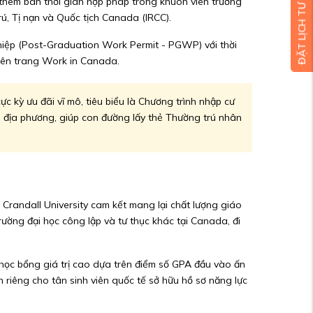
ĐẶT LỊCH TƯ VẤN MIỄN PHÍ
 thêm bán thời gian hợp pháp trong khuôn viên trường
rú, Tị nạn và Quốc tịch Canada (IRCC).
nghiệp (Post-Graduation Work Permit - PGWP) với thời
uyên trang Work in Canada.
 kỳ ưu đãi vĩ mô, tiêu biểu là Chương trình nhập cư
i địa phương, giúp con đường lấy thẻ Thường trú nhân
. Crandall University cam kết mang lại chất lượng giáo
trường đại học công lập và tư thục khác tại Canada, đi
 học bổng giá trị cao dựa trên điểm số GPA đầu vào ấn
 riêng cho tân sinh viên quốc tế sở hữu hồ sơ năng lực