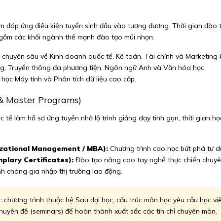
am đáp ứng điều kiện tuyển sinh đầu vào tương đương. Thời gian đào 
ao gồm các khối ngành thế mạnh đào tạo mũi nhọn:
chuyên sâu về Kinh doanh quốc tế, Kế toán, Tài chính và Marketing k
g, Truyền thông đa phương tiện, Ngôn ngữ Anh và Văn hóa học.
 học Máy tính và Phân tích dữ liệu cao cấp.
 & Master Programs)
 tế làm hồ sơ ứng tuyển nhờ lộ trình giảng dạy tinh gọn, thời gian họ
izational Management / MBA):
Chương trình cao học bứt phá tư du
plary Certificates):
Đào tạo nâng cao tay nghề thực chiến chuyê
h chóng gia nhập thị trường lao động.
c chương trình thuộc hệ Sau đại học, cấu trúc môn học yêu cầu học v
huyên đề (seminars) để hoàn thành xuất sắc các tín chỉ chuyên môn.