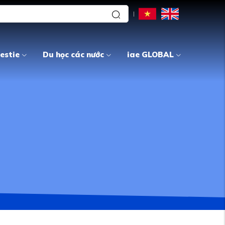
estie
Du học các nước
iae GLOBAL