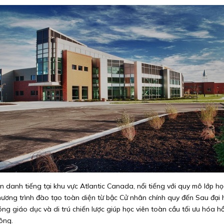
ận danh tiếng tại khu vực Atlantic Canada, nổi tiếng với quy mô lớp học
ơng trình đào tạo toàn diện từ bậc Cử nhân chính quy đến Sau đại h
ng giáo dục và di trú chiến lược giúp học viên toàn cầu tối ưu hóa hồ
ông.