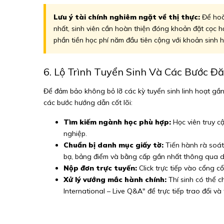
Lưu ý tài chính nghiêm ngặt về thị thực:
Để hoàn
nhất, sinh viên cần hoàn thiện đóng khoản đặt cọc học
phần tiền học phí năm đầu tiên cộng với khoản sinh 
6. Lộ Trình Tuyển Sinh Và Các Bước Đ
Để đảm bảo không bỏ lỡ các kỳ tuyển sinh linh hoạt gần
các bước hướng dẫn cốt lõi:
Tìm kiếm ngành học phù hợp:
Học viên truy cậ
nghiệp.
Chuẩn bị danh mục giấy tờ:
Tiến hành rà soát 
bạ, bảng điểm và bằng cấp gần nhất thông qua da
Nộp đơn trực tuyến:
Click trực tiếp vào cổng 
Xử lý vướng mắc hành chính:
Thí sinh có thể 
International – Live Q&A" để trực tiếp trao đổi và