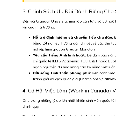
3. Chính Sách Ưu Đãi Dành Riêng Cho 
Đến với Crandall University, mọi rào cản tự ti và bỡ n
kín của nhà trường:
Hỗ trợ định hướng và chuyển tiếp chu đáo:
Đ
bằng tốt nghiệp, hướng dẫn chi tiết về các thủ t
nghiệp Immigration Greater Moncton.
Yêu cầu tiếng Anh linh hoạt:
Để đảm bảo năng l
chỉ quốc tế IELTS Academic, TOEFL iBT hoặc Duoli
ngôn ngữ tiền du học nâng cao kỹ năng viết luận
Đời sống tinh thần phong phú:
Bên cạnh việc 
tranh giải vô địch quốc gia (Championship athlet
4. Cơ Hội Việc Làm (Work in Canada) 
One trong những lý do lớn nhất khiến sinh viên quốc tế 
chính quy.