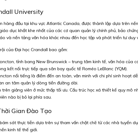
dall University
uận hàng đầu tại khu vực Atlantic Canada, được thành lập dựa trên nền t
 giáo dục khắt khe nhất của các cơ quan quản lý chính phủ, bảo chứng
iáo và nền tảng văn hóa khác nhau đến học tập và phát triển tư duy v
rội của Đại học Crandall bao gồm:
oncton, tỉnh bang New Brunswick – trung tâm kinh tế, văn hóa của 
ông kết nối trực tiếp qua sân bay quốc tế Roméo LeBlanc (YQM).
ton nổi tiếng là điểm đến an toàn, văn minh với chi phí sinh hoạt dễ 
n an tâm quản lý dòng tiền đường dài.
n trên giảng viên ở mức thấp tối ưu. Cấu trúc học xá thiết kế quy mô nh
ên nào bị bỏ lại phía sau.
Thời Gian Đào Tạo
kế bám sát thực tiễn dựa trên sự tham vấn chặt chẽ từ các nhà tuyển d
ền kinh tế thế giới.