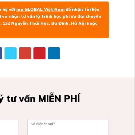
n hệ với
iae GLOBAL Việt Nam
để nhận tài liệu
và nhận tư vấn lộ trình học phí ưu đãi chuyên
ce, 132 Nguyễn Thái Học, Ba Đình, Hà Nội hoặc
 tư vấn MIỄN PHÍ
Số điện thoại
*