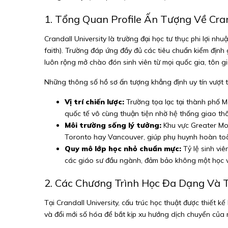
1. Tổng Quan Profile Ấn Tượng Về Cran
Crandall University là trường đại học tư thục phi lợi nh
faith). Trường đáp ứng đầy đủ các tiêu chuẩn kiểm định
luôn rộng mở chào đón sinh viên từ mọi quốc gia, tôn g
Những thông số hồ sơ ấn tượng khẳng định uy tín vượt t
Vị trí chiến lược:
Trường tọa lạc tại thành phố M
quốc tế vô cùng thuận tiện nhờ hệ thống giao th
Môi trường sống lý tưởng:
Khu vực Greater Monc
Toronto hay Vancouver, giúp phụ huynh hoàn toà
Quy mô lớp học nhỏ chuẩn mực:
Tỷ lệ sinh viê
các giáo sư đầu ngành, đảm bảo không một học vi
2. Các Chương Trình Học Đa Dạng Và 
Tại Crandall University, cấu trúc học thuật được thiết 
và đổi mới số hóa để bắt kịp xu hướng dịch chuyển của n