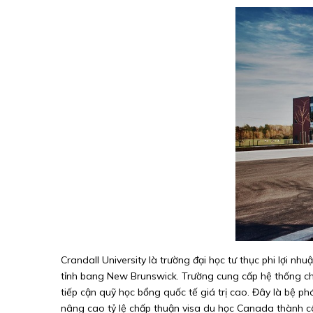
Crandall University là trường đại học tư thục phi lợi nhu
tỉnh bang New Brunswick. Trường cung cấp hệ thống chư
tiếp cận quỹ học bổng quốc tế giá trị cao. Đây là bệ phó
nâng cao tỷ lệ chấp thuận visa du học Canada thành c