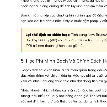
Theo khung quy định pháp lý của chính phủ, du học sin
hoặc ngoài giảng đường để tích lũy kinh nghiệm mềm và 
Sau khi tốt nghiệp các chương trình chính quy đủ điều 
hạn kéo dài lên đến 3 năm. Đây là bước đệm pháp lý cốt
Lợi thế định cư chiến lược:
Tỉnh bang New Brunswick
Đại Tây Dương (AIP) và các dòng đề cử tỉnh bang độc
(PR) trở nên thuận lợi hơn bao giờ hết.
5. Học Phí Minh Bạch Và Chính Sách
Hoạch định tài chính luôn là bài toán quan trọng đối vớ
dục xứng đáng với chi phí đầu tư. Mức học phí tại trườn
kèm với nhiều phương thức chia nhỏ đợt đóng tiền trả gó
Nhằm khuyến khích những cá nhân có năng lực vượt trội
tượng, tiêu biểu như quỹ học bổng danh giá The William
sắc nét đính kèm thư giới thiệu uy tín, áp dụng hình thức