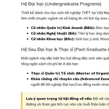
Hệ Đại học (Undergraduate Programs)
Thiết kế dành cho học sinh tốt nghiệp THPT tại Việt N
tính chất chuyên ngành và số lượng tín chỉ tích lũy, b
Cử nhân Quản trị Kinh doanh (BBA):
Đào tạo 
Cử nhân Nghệ thuật (BA):
Tâm lý học ứng dụn
Cử nhân Khoa học (BSc):
Sinh học y sinh, Khoa
Hệ Sau Đại học & Thạc sĩ (Post-Graduate
Khối ngành này đặc biệt thu hút đông đảo sinh viên quốc
tổng ngân sách chi phí ăn ở dài hạn:
Thạc sĩ Quản trị Tổ chức (Master of Organ
Khóa chứng chỉ chuyên sâu (Advanced Exem
người đã tốt nghiệp Đại học/Cao đẳng muốn nhan
Lưu ý quan trọng từ hội đồng cố vấn:
Đối với cá
đường và tham gia tích cực vào các buổi thảo luận c