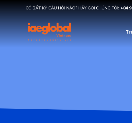
CÓ BẤT KỲ CÂU HỎI NÀO? HÃY GỌI CHÚNG TÔI:
+84 9
Tr