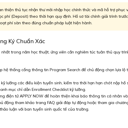
 thiện thủ tục nhận thư mời nhập học chính thức và mã hỗ trợ phục v
 phí (Deposit) theo thời hạn quy định. Hồ sơ tài chính giải trình trư
hoạt phí sàn theo đúng chuẩn pháp luật hiện hành.
ăng Ký Chuẩn Xác
 nhất trong năm học thuật, ứng viên cần nghiêm túc tuân thủ quy trì
p hệ thống cổng thông tin Program Search để chủ động chọn lựa lộ tr
kỹ lưỡng các điều kiện tuyển sinh, kiểm tra thời hạn hạn chót nộp hồ
nh mục chỉ dẫn Enrollment Checklist kỹ lưỡng.
cổng điện tử APPLY NOW để hoàn thiện khai báo thông tin cá nhân và 
chủ động tham khảo trang FAQ giải đáp tự động hoặc tham gia chương
 thảo luận với ban tuyển sinh quốc tế của trường.