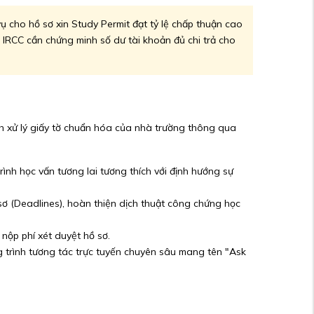
ụ cho hồ sơ xin Study Permit đạt tỷ lệ chấp thuận cao
ớc IRCC cần chứng minh số dư tài khoản đủ chi trả cho
nh xử lý giấy tờ chuẩn hóa của nhà trường thông qua
ình học vấn tương lai tương thích với định hướng sự
 sơ (Deadlines), hoàn thiện dịch thuật công chứng học
nộp phí xét duyệt hồ sơ.
 trình tương tác trực tuyến chuyên sâu mang tên "Ask