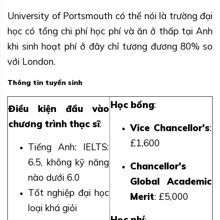
University of Portsmouth có thể nói là trường đại
học có tổng chi phí học phí và ăn ở thấp tại Anh
khi sinh hoạt phí ở đây chỉ tương đương 80% so
với London.
Thông tin tuyển sinh
Học bổng
:
Điều kiện đầu vào
chương trình thạc sĩ
:
Vice Chancellor's
:
£1,600
Tiếng Anh: IELTS:
6.5, không kỹ năng
Chancellor's
nào dưới 6.0
Global Academic
Tốt nghiệp đại học
Merit
: £5,000
loại khá giỏi
Học phí
: