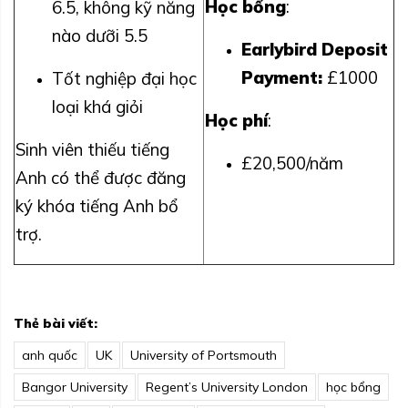
Học bổng
:
6.5, không kỹ năng
nào dưỡi 5.5
Earlybird Deposit
Payment:
£1000
Tốt nghiệp đại học
loại khá giỏi
Học phí
:
Sinh viên thiếu tiếng
£20,500/năm
Anh có thể được đăng
ký khóa tiếng Anh bổ
trợ.
Thẻ bài viết:
anh quốc
UK
University of Portsmouth
Bangor University
Regent’s University London
học bổng