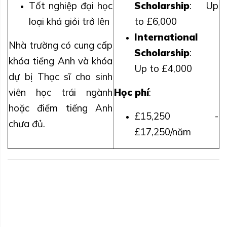
Tốt nghiệp đại học
Scholarship
: Up
loại khá giỏi trở lên
to £6,000
International
Nhà trường có cung cấp
Scholarship
:
khóa tiếng Anh và khóa
Up to £4,000
dự bị Thạc sĩ cho sinh
viên học trái ngành
Học phí
:
hoặc điểm tiếng Anh
£15,250 -
chưa đủ.
£17,250/năm