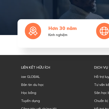
Hơn 30 năm
Kinh nghiệm
LIÊN KẾT HỮU ÍCH
DỊCH VỤ
iae GLOBAL
Hỗ trợ lu
Bản tin du học
Tư vấn k
Học bổng
Săn học 
Tuyển dụng
Chuẩn bị
Cộng tác với chúng tôi
Hỗ trợ trự