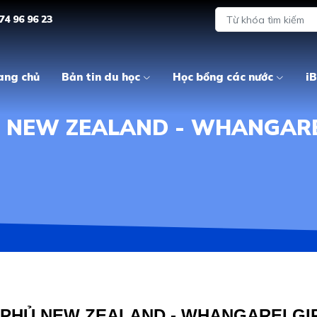
74 96 96 23
ang chủ
Bản tin du học
Học bổng các nước
iB
 NEW ZEALAND - WHANGAREI
PHỦ NEW ZEALAND - WHANGAREI GI