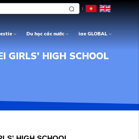
estie
Du học các nước
iae GLOBAL
 GIRLS' HIGH SCHOOL
RLS' HIGH SCHOOL