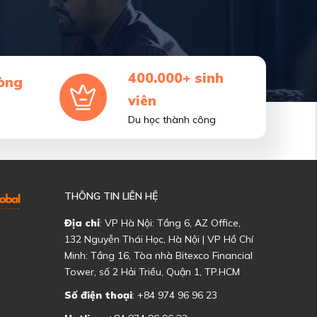
400.000+ sinh
òng
viên
Du học thành công
THÔNG TIN LIÊN HỆ
Địa chỉ
: VP Hà Nội: Tầng 6, AZ Office,
132 Nguyễn Thái Học, Hà Nội | VP Hồ Chí
Minh: Tầng 16, Tòa nhà Bitexco Financial
Tower, số 2 Hải Triều, Quận 1, TP.HCM
Số điện thoại
: +84 974 96 96 23