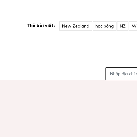
Thẻ bài viết:
New Zealand
học bổng
NZ
Wh