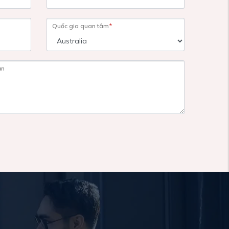
Quốc gia quan tâm
*
ạn