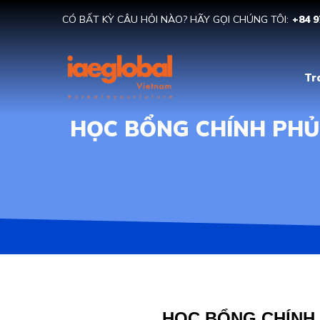
CÓ BẤT KỲ CÂU HỎI NÀO? HÃY GỌI CHÚNG TÔI:
+84 9
Tr
HỌC BỔNG CHÍNH PHỦ
HỌC BỔNG CHÍNH 