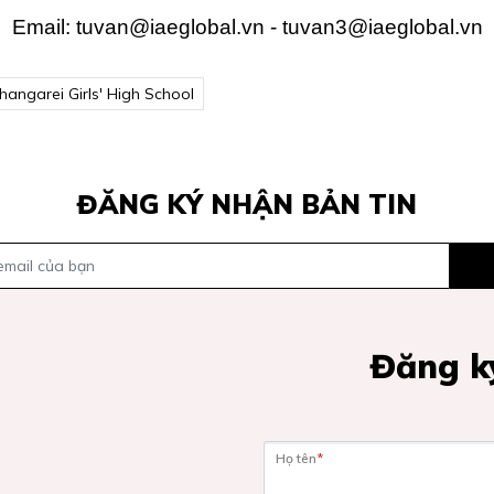
Email: tuvan@iaeglobal.vn - tuvan3@iaeglobal.vn
angarei Girls' High School
ĐĂNG KÝ NHẬN BẢN TIN
Đăng ký
Họ tên
*