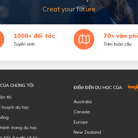
Creat your future
1000+ đối tác
70+ văn ph
Tuyển sinh
Trên toàn cầu
 CỦA CHÚNG TÔI
ĐIỂM ĐẾN DU HỌC CỦA
yện thi
Australia
ế hoạch du học
Canada
bổng
Europe
 hành trang du học
New Zealand
c tiếp ở nước sở tại