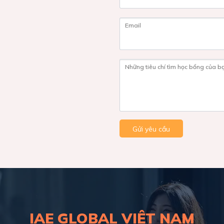
Email
Những tiêu chí tìm học bổng của b
Gửi yêu cầu
IAE GLOBAL VIỆT NAM