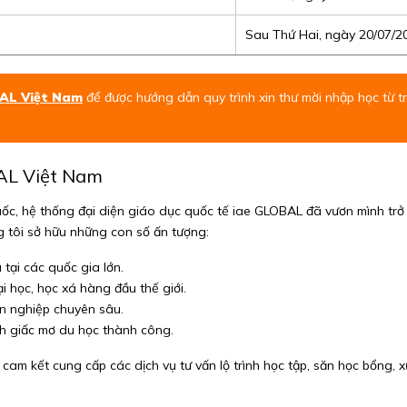
Sau Thứ Hai, ngày 20/07/2
AL Việt Nam
để được hướng dẫn quy trình xin thư mời nhập học từ tr
BAL Việt Nam
ốc, hệ thống đại diện giáo dục quốc tế iae GLOBAL đã vươn mình trở
ng tôi sở hữu những con số ấn tượng:
tại các quốc gia lớn.
ại học, học xá hàng đầu thế giới.
n nghiệp chuyên sâu.
h giấc mơ du học thành công.
cam kết cung cấp các dịch vụ tư vấn lộ trình học tập, săn học bổng, x