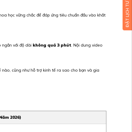
ĐẶT LỊCH TƯ VẤN MIỄN PHÍ
khoa học vững chắc để đáp ứng tiêu chuẩn đầu vào khắt
o ngắn với độ dài
không quá 3 phút
. Nội dung video
ế nào, cũng như hỗ trợ kinh tế ra sao cho bạn và gia
(Năm 2026)