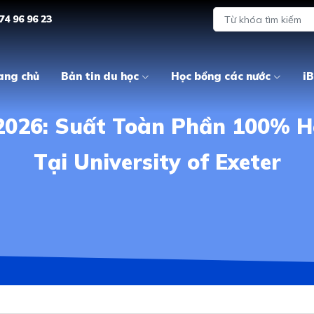
74 96 96 23
ang chủ
Bản tin du học
Học bổng các nước
iB
2026: Suất Toàn Phần 100% H
Tại University of Exeter