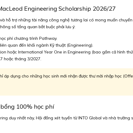
l MacLeod Engineering Scholarship 2026/27
 và hỗ trợ những tài năng công nghệ tương lai có mong muốn chuyển t
thông số tổng quan bắt buộc phải lưu ý:
học phí chương trình Pathway.
iên quan đến khối ngành Kỹ thuật (Engineering).
ion hoặc International Year One in Engineering (bao gồm cả hình thứ
7 hoặc tháng 3/2027.
 áp dụng cho những học sinh mới nhận được thư mời nhập học (Offer)
c bổng 100% học phí
ing duy nhất này, Hội đồng xét tuyển từ INTO Global và nhà trường s