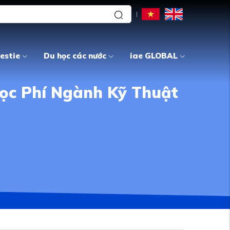
estie
Du học các nước
iae GLOBAL
ọc Phí Ngành Kỹ Thuật