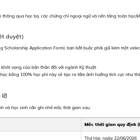
ội thông qua học bạ, các chứng chỉ ngoại ngữ và nền tảng toán học/
ét duyệt)
 Scholarship Application Form), bạn bắt buộc phải gửi kèm một vide
 khát vọng của bản thân đối với ngành Kỹ thuật.
ất học bổng 100% học phí này sẽ tạo ra tầm ảnh hưởng tích cực như th
 lỡ
h và học sinh cần ghi nhớ mốc thời gian sau:
Mốc thời gian quy định 
Thứ Hai, ngày 22/06/2026