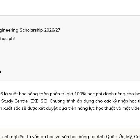
gineering Scholarship 2026/27
học phí
m
 là suất học bổng toàn phần trị giá 100% học phí dành riêng cho h
onal Study Centre (EXE ISC). Chương trình áp dụng cho các kỳ nhập họ
ên xuất sắc sẽ được xét duyệt dựa trên năng lực học thuật và một vid
 kinh nghiệm tư vấn du học và săn học bổng tại Anh Quốc, Úc, Mỹ, C