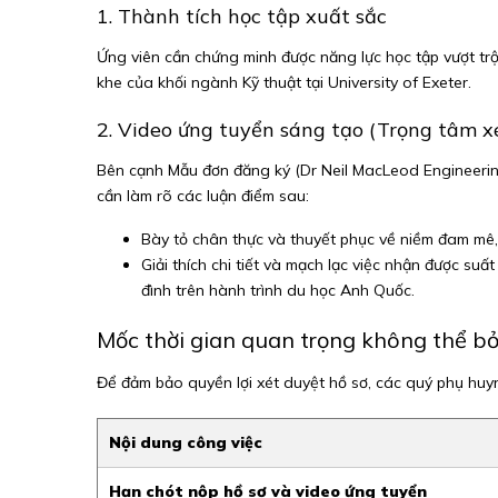
1. Thành tích học tập xuất sắc
Ứng viên cần chứng minh được năng lực học tập vượt tr
khe của khối ngành Kỹ thuật tại University of Exeter.
2. Video ứng tuyển sáng tạo (Trọng tâm x
Bên cạnh Mẫu đơn đăng ký (Dr Neil MacLeod Engineering
cần làm rõ các luận điểm sau:
Bày tỏ chân thực và thuyết phục về niềm đam mê,
Giải thích chi tiết và mạch lạc việc nhận được su
đình trên hành trình du học Anh Quốc.
Mốc thời gian quan trọng không thể bỏ
Để đảm bảo quyền lợi xét duyệt hồ sơ, các quý phụ huyn
Nội dung công việc
Hạn chót nộp hồ sơ và video ứng tuyển