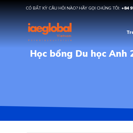
CÓ BẤT KỲ CÂU HỎI NÀO? HÃY GỌI CHÚNG TÔI:
+84 9
Tr
Học bổng Du học Anh 