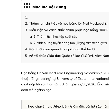
Mục lục nội dung
Thông tin chi tiết về học bổng Dr Neil MacLeod En
Điều kiện và cách thức chinh phục học bổng 100% 
1. Thành tích học tập xuất sắc
2. Video ứng tuyển sáng tạo (Trọng tâm xét duyệt)
Mốc thời gian quan trọng không thể bỏ lỡ
Về tổ chức Giáo dục Quốc tế iae GLOBAL Việt Na
Học bổng Dr Neil MacLeod Engineering Scholarship 2026
thuật (Engineering) tại University of Exeter Internati
chót nộp hồ sơ nhận tài trợ là ngày 22/06/2026. Ứng vi
đam mê ngành học.
Theo chuyên gia
Alex Lê
- Giám đốc với hơn 15 năm