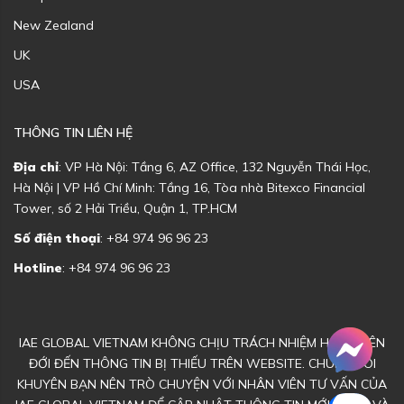
New Zealand
UK
USA
THÔNG TIN LIÊN HỆ
Địa chỉ
: VP Hà Nội: Tầng 6, AZ Office, 132 Nguyễn Thái Học,
Hà Nội | VP Hồ Chí Minh: Tầng 16, Tòa nhà Bitexco Financial
Tower, số 2 Hải Triều, Quận 1, TP.HCM
Số điện thoại
: +84 974 96 96 23
Hotline
: +84 974 96 96 23
IAE GLOBAL VIETNAM KHÔNG CHỊU TRÁCH NHIỆM HOẶC LIÊN
ĐỚI ĐẾN THÔNG TIN BỊ THIẾU TRÊN WEBSITE. CHÚNG TÔI
KHUYÊN BẠN NÊN TRÒ CHUYỆN VỚI NHÂN VIÊN TƯ VẤN CỦA