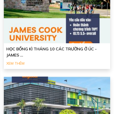
HỌC BỔNG KÌ THÁNG 10 CÁC TRƯỜNG Ở ÚC -
JAMES ...
XEM THÊM