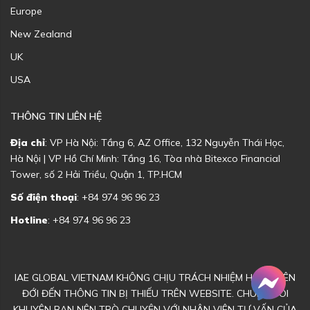
Europe
New Zealand
UK
USA
THÔNG TIN LIÊN HỆ
Địa chỉ
: VP Hà Nội: Tầng 6, AZ Office, 132 Nguyễn Thái Học,
Hà Nội | VP Hồ Chí Minh: Tầng 16, Tòa nhà Bitexco Financial
Tower, số 2 Hải Triều, Quận 1, TP.HCM
Số điện thoại
: +84 974 96 96 23
Hotline
: +84 974 96 96 23
IAE GLOBAL VIETNAM KHÔNG CHỊU TRÁCH NHIỆM HOẶC LIÊN
ĐỚI ĐẾN THÔNG TIN BỊ THIẾU TRÊN WEBSITE. CHÚNG TÔI
KHUYÊN BẠN NÊN TRÒ CHUYỆN VỚI NHÂN VIÊN TƯ VẤN CỦA