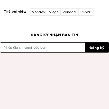
Thẻ bài viết:
Mohawk College
canada
PGWP
ĐĂNG KÝ NHẬN BẢN TIN
Đăng Ký