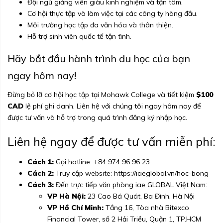
Đội ngũ giảng viên giàu kinh nghiệm và tận tâm.
Cơ hội thực tập và làm việc tại các công ty hàng đầu.
Môi trường học tập đa văn hóa và thân thiện.
Hỗ trợ sinh viên quốc tế tận tình.
Hãy bắt đầu hành trình du học của bạn
ngay hôm nay!
Đừng bỏ lỡ cơ hội học tập tại Mohawk College và tiết kiệm
$100
CAD
lệ phí ghi danh. Liên hệ với chúng tôi ngay hôm nay để
được tư vấn và hỗ trợ trong quá trình đăng ký nhập học.
Liên hệ ngay để được tư vấn miễn phí:
Cách 1:
Gọi hotline:
+84 974 96 96 23
Cách 2:
Truy cập website:
https://iaeglobal.vn/hoc-bong
Cách 3:
Đến trực tiếp văn phòng iae GLOBAL Việt Nam:
VP Hà Nội:
23 Cao Bá Quát, Ba Đình, Hà Nội
VP Hồ Chí Minh:
Tầng 16, Tòa nhà Bitexco
Financial Tower, số 2 Hải Triều, Quận 1, TP.HCM