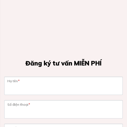
Đăng ký tư vấn MIỄN PHÍ
Họ tên
*
Số điện thoại
*