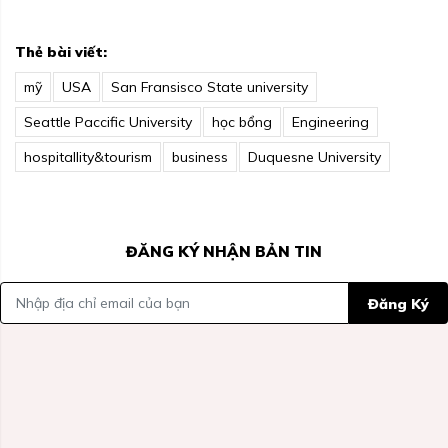
Thẻ bài viết:
mỹ
USA
San Fransisco State university
Seattle Paccific University
học bổng
Engineering
hospitallity&tourism
business
Duquesne University
ĐĂNG KÝ NHẬN BẢN TIN
Đăng Ký