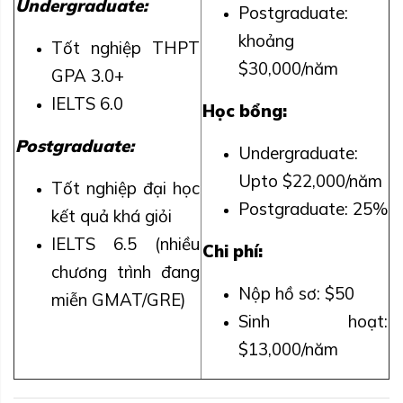
Undergraduate:
Postgraduate:
khoảng
Tốt nghiệp THPT
$30,000/năm
GPA 3.0+
IELTS 6.0
Học bổng:
Postgraduate:
Undergraduate:
Upto $22,000/năm
Tốt nghiệp đại học
Postgraduate: 25%
kết quả khá giỏi
IELTS 6.5 (nhiều
Chi phí:
chương trình đang
Nộp hồ sơ: $50
miễn GMAT/GRE)
Sinh hoạt:
$13,000/năm