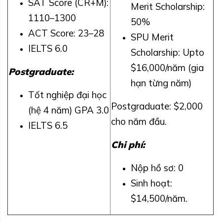
SAT Score (CR+M):
Merit Scholarship:
1110–1300
50%
ACT Score: 23–28
SPU Merit
IELTS 6.0
Scholarship: Upto
$16,000
/năm (gia
Postgraduate:
hạn từng năm)
Tốt nghiệp đại học
Postgraduate: $2,000
(hệ 4 năm) GPA 3.0
cho năm đầu.
IELTS 6.5
Chi phí:
Nộp hồ sơ: 0
Sinh hoạt:
$14,500/năm.