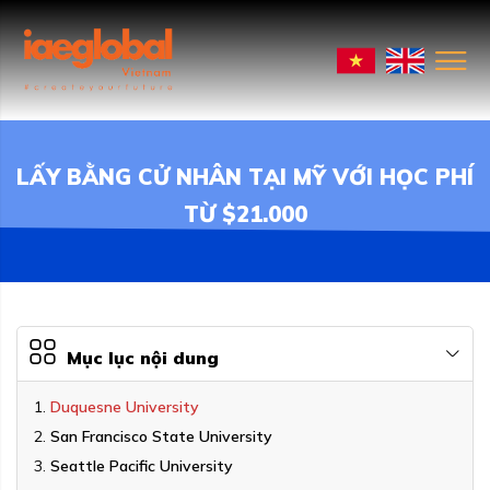
LẤY BẰNG CỬ NHÂN TẠI MỸ VỚI HỌC PHÍ
TỪ $21.000
Mục lục nội dung
Duquesne University
San Francisco State University
Seattle Pacific University