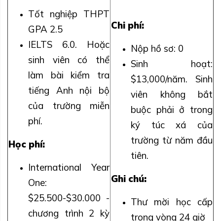
Tốt nghiệp THPT
Chi phí:
GPA 2.5
IELTS 6.0. Hoặc
Nộp hồ sơ: 0
sinh viên có thể
Sinh hoạt:
làm bài kiểm tra
$13,000/năm. Sinh
tiếng Anh nội bộ
viên không bắt
của trường miễn
buộc phải ở trong
phí.
ký túc xá của
trường từ năm đầu
Học phí:
tiên.
International Year
Ghi chú:
One:
$25.500-$30.000 -
Thư mời học cấp
chương trình 2 kỳ
trong vòng 24 giờ