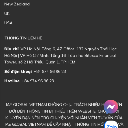
New Zealand
UK
USA
THÔNG TIN LIÊN HỆ
Địa chỉ
: VP Hà Nội: Tầng 6, AZ Office, 132 Nguyễn Thái Học,
Hà Nội | VP Hồ Chí Minh: Tầng 16, Tòa nhà Bitexco Financial
Tower, số 2 Hải Triều, Quận 1, TP.HCM
Số điện thoại
: +84 974 96 96 23
Hotline
: +84 974 96 96 23
IAE GLOBAL VIETNAM KHÔNG CHỊU TRÁCH NHIỆM HOẶC LIÊN
ĐỚI ĐẾN THÔNG TIN BỊ THIẾU TRÊN WEBSITE. CHÚNG TÔI
KHUYÊN BẠN NÊN TRÒ CHUYỆN VỚI NHÂN VIÊN TƯ VẤN CỦA
IAE GLOBAL VIETNAM ĐỂ CẬP NHẬT THÔNG TIN MỚI NHẤT VÀ