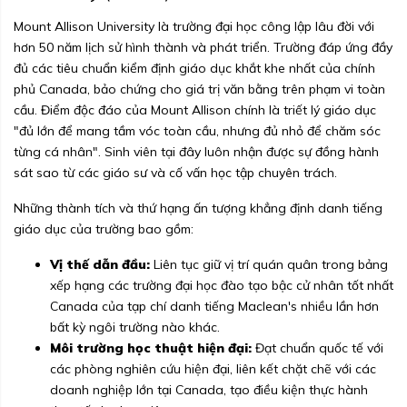
Mount Allison University là trường đại học công lập lâu đời với
hơn 50 năm lịch sử hình thành và phát triển. Trường đáp ứng đầy
đủ các tiêu chuẩn kiểm định giáo dục khắt khe nhất của chính
phủ Canada, bảo chứng cho giá trị văn bằng trên phạm vi toàn
cầu. Điểm độc đáo của Mount Allison chính là triết lý giáo dục
"đủ lớn để mang tầm vóc toàn cầu, nhưng đủ nhỏ để chăm sóc
từng cá nhân". Sinh viên tại đây luôn nhận được sự đồng hành
sát sao từ các giáo sư và cố vấn học tập chuyên trách.
Những thành tích và thứ hạng ấn tượng khẳng định danh tiếng
giáo dục của trường bao gồm:
Vị thế dẫn đầu:
Liên tục giữ vị trí quán quân trong bảng
xếp hạng các trường đại học đào tạo bậc cử nhân tốt nhất
Canada của tạp chí danh tiếng Maclean's nhiều lần hơn
bất kỳ ngôi trường nào khác.
Môi trường học thuật hiện đại:
Đạt chuẩn quốc tế với
các phòng nghiên cứu hiện đại, liên kết chặt chẽ với các
doanh nghiệp lớn tại Canada, tạo điều kiện thực hành