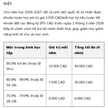
biệt
Cho năm học 2026-2027, tất cả sinh viên quốc tế sẽ nhận được
khoản hoàn học phí trị giá 2.500 CAD/mỗi học kỳ nếu hoàn tất
khoản đặt cọc đăng ký 975 CAD trước ngày 1 tháng 3 năm 2026.
Đây là chính sách hỗ trợ tài chính thiết thực giúp giảm nhẹ gánh
nặng kinh tế cho du học sinh.
Mức trung bình học
Giá trị mỗi
Tổng tối đa (4
tập
năm
năm)
90.0% trở lên (hoặc IB
10.000 CAD
40.000 CAD
35+)
80.0% - 89.9% (hoặc IB
7.500 CAD
30.000 CAD
30-34)
75.0% - 79.9% (hoặc IB
6.000 CAD
6.000 CAD
28-29)