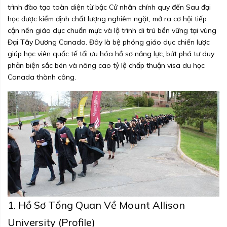
trình đào tạo toàn diện từ bậc Cử nhân chính quy đến Sau đại
học được kiểm định chất lượng nghiêm ngặt, mở ra cơ hội tiếp
cận nền giáo dục chuẩn mực và lộ trình di trú bền vững tại vùng
Đại Tây Dương Canada. Đây là bệ phóng giáo dục chiến lược
giúp học viên quốc tế tối ưu hóa hồ sơ năng lực, bứt phá tư duy
phản biện sắc bén và nâng cao tỷ lệ chấp thuận visa du học
Canada thành công.
1. Hồ Sơ Tổng Quan Về Mount Allison
University (Profile)