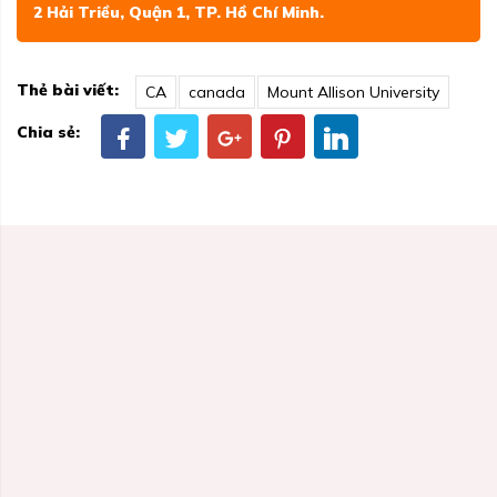
2 Hải Triều, Quận 1, TP. Hồ Chí Minh.
Thẻ bài viết:
CA
canada
Mount Allison University
Chia sẻ: