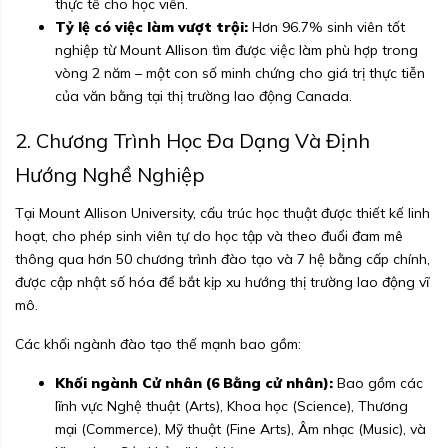
thực tế cho học viên.
Tỷ lệ có việc làm vượt trội:
Hơn 96.7% sinh viên tốt
nghiệp từ Mount Allison tìm được việc làm phù hợp trong
vòng 2 năm – một con số minh chứng cho giá trị thực tiễn
của văn bằng tại thị trường lao động Canada.
2. Chương Trình Học Đa Dạng Và Định
Hướng Nghề Nghiệp
Tại Mount Allison University, cấu trúc học thuật được thiết kế linh
hoạt, cho phép sinh viên tự do học tập và theo đuổi đam mê
thông qua hơn 50 chương trình đào tạo và 7 hệ bằng cấp chính,
được cập nhật số hóa để bắt kịp xu hướng thị trường lao động vĩ
mô.
Các khối ngành đào tạo thế mạnh bao gồm:
Khối ngành Cử nhân (6 Bằng cử nhân):
Bao gồm các
lĩnh vực Nghệ thuật (Arts), Khoa học (Science), Thương
mại (Commerce), Mỹ thuật (Fine Arts), Âm nhạc (Music), và