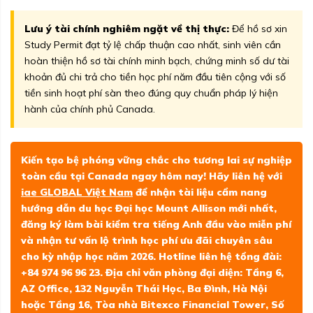
Lưu ý tài chính nghiêm ngặt về thị thực:
Để hồ sơ xin
Study Permit đạt tỷ lệ chấp thuận cao nhất, sinh viên cần
hoàn thiện hồ sơ tài chính minh bạch, chứng minh số dư tài
khoản đủ chi trả cho tiền học phí năm đầu tiên cộng với số
tiền sinh hoạt phí sàn theo đúng quy chuẩn pháp lý hiện
hành của chính phủ Canada.
Kiến tạo bệ phóng vững chắc cho tương lai sự nghiệp
toàn cầu tại Canada ngay hôm nay! Hãy liên hệ với
iae GLOBAL Việt Nam
để nhận tài liệu cẩm nang
hướng dẫn du học Đại học Mount Allison mới nhất,
đăng ký làm bài kiểm tra tiếng Anh đầu vào miễn phí
và nhận tư vấn lộ trình học phí ưu đãi chuyên sâu
cho kỳ nhập học năm 2026. Hotline liên hệ tổng đài:
+84 974 96 96 23. Địa chỉ văn phòng đại diện: Tầng 6,
AZ Office, 132 Nguyễn Thái Học, Ba Đình, Hà Nội
hoặc Tầng 16, Tòa nhà Bitexco Financial Tower, Số