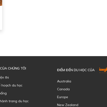
 CỦA CHÚNG TÔI
ĐIỂM ĐẾN DU HỌC CỦA
yện thi
Australia
ế hoạch du học
Canada
bổng
Europe
 hành trang du học
New Zealand