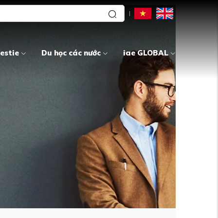
estie
Du học các nước
iae GLOBAL