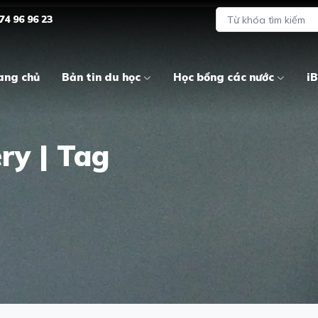
74 96 96 23
ang chủ
Bản tin du học
Học bổng các nước
iB
ry | Tag