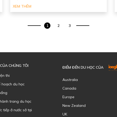
XEM THÊM
1
2
3
 CỦA CHÚNG TÔI
ĐIỂM ĐẾN DU HỌC CỦA
yện thi
Australia
ế hoạch du học
Canada
bổng
Europe
 hành trang du học
New Zealand
c tiếp ở nước sở tại
UK