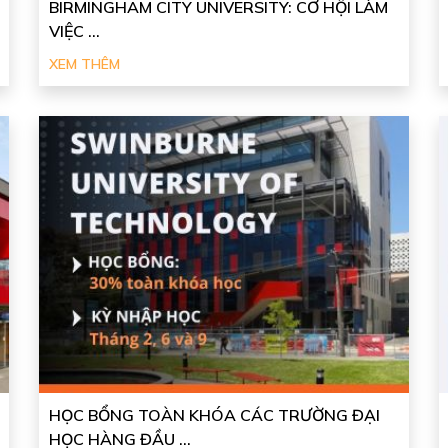
BIRMINGHAM CITY UNIVERSITY: CƠ HỘI LÀM
VIỆC ...
XEM THÊM
HỌC BỔNG TOÀN KHÓA CÁC TRƯỜNG ĐẠI
HỌC HÀNG ĐẦU ...