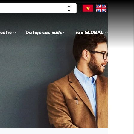
estie
Du học các nước
iae GLOBAL