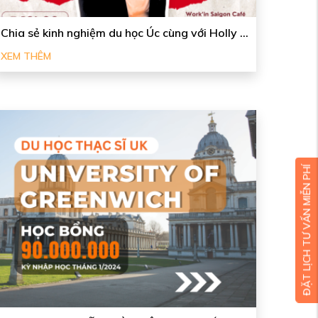
Chia sẻ kinh nghiệm du học Úc cùng với Holly ...
XEM THÊM
ĐẶT LỊCH TƯ VẤN MIỄN PHÍ