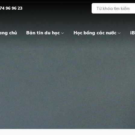
74 96 96 23
ang chủ
Bản tin du học
Học bổng các nước
iB