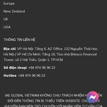
Europe
New Zealand
UK
USA
THÔNG TIN LIÊN HỆ
Địa chỉ
: VP Hà Nội: Tầng 6, AZ Office, 132 Nguyễn Thái Học,
Hà Nội | VP Hồ Chí Minh: Tầng 16, Tòa nhà Bitexco Financial
Tower, số 2 Hải Triều, Quận 1, TP.HCM
Số điện thoại
: +84 974 96 96 23
Hotline
: +84 974 96 96 23
IAE GLOBAL VIETNAM KHÔNG CHỊU TRÁCH NHIỆM HOẶC LIÊN
ĐỚI ĐẾN THÔNG TIN BỊ THIẾU TRÊN WEBSITE. CHÚNG TÔI
KHUYÊN BẠN NÊN TRÒ CHUYỆN VỚI NHÂN VIÊN TƯ VẤN CỦA