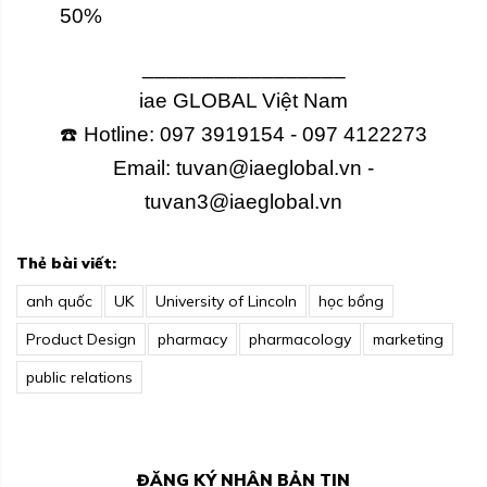
50%
_________________
iae GLOBAL Việt Nam
☎️ Hotline: 097 3919154 - 097 4122273
Email: tuvan@iaeglobal.vn -
tuvan3@iaeglobal.vn
Thẻ bài viết:
anh quốc
UK
University of Lincoln
học bổng
Product Design
pharmacy
pharmacology
marketing
public relations
ĐĂNG KÝ NHẬN BẢN TIN