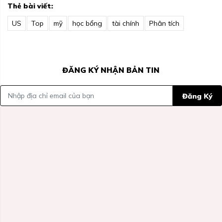
Thẻ bài viết:
US
Top
mỹ
học bổng
tài chính
Phân tích
ĐĂNG KÝ NHẬN BẢN TIN
Đăng Ký