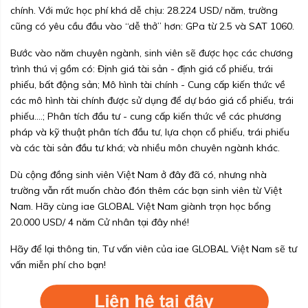
chính. Với mức học phí khá dễ chịu: 28.224 USD/ năm, trường
cũng có yêu cầu đầu vào “dễ thở” hơn: GPa từ 2.5 và SAT 1060.
Bước vào năm chuyên ngành, sinh viên sẽ được học các chương
trình thú vị gồm có: Định giá tài sản - định giá cổ phiếu, trái
phiếu, bất động sản; Mô hình tài chính - Cung cấp kiến thức về
các mô hình tài chính được sử dụng để dự báo giá cổ phiếu, trái
phiếu….; Phân tích đầu tư - cung cấp kiến thức về các phương
pháp và kỹ thuật phân tích đầu tư, lựa chọn cổ phiếu, trái phiếu
và các tài sản đầu tư khá; và nhiều môn chuyên ngành khác.
Dù cộng đồng sinh viên Việt Nam ở đây đã có, nhưng nhà
trường vẫn rất muốn chào đón thêm các bạn sinh viên từ Việt
Nam. Hãy cùng iae GLOBAL Việt Nam giành trọn học bổng
20.000 USD/ 4 năm Cử nhân tại đây nhé!
Hãy để lại thông tin, Tư vấn viên của iae GLOBAL Việt Nam sẽ tư
vấn miễn phí cho bạn!