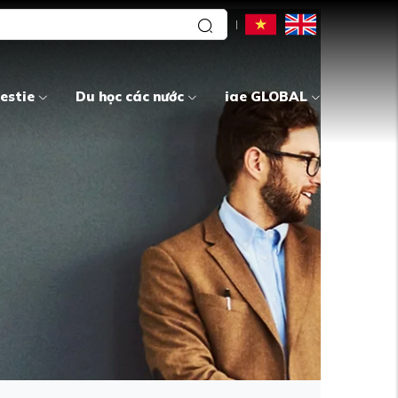
estie
Du học các nước
iae GLOBAL