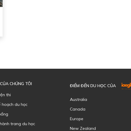
 CỦA CHÚNG TÔI
ĐIỂM ĐẾN DU HỌC CỦA
yện thi
Australia
ế hoạch du học
Canada
bổng
Europe
 hành trang du học
New Zealand