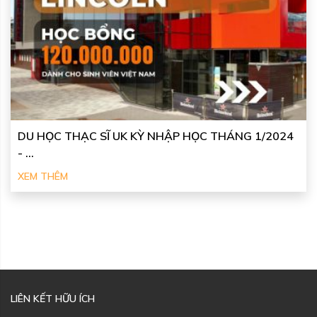
DU HỌC THẠC SĨ UK KỲ NHẬP HỌC THÁNG 1/2024
- ...
XEM THÊM
LIÊN KẾT HỮU ÍCH