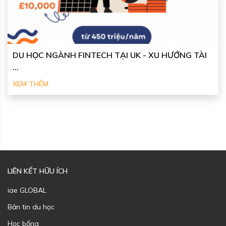
DU HỌC NGÀNH FINTECH TẠI UK - XU HƯỚNG TÀI
...
XEM THÊM
LIÊN KẾT HỮU ÍCH
iae GLOBAL
Bản tin du học
Học bổng