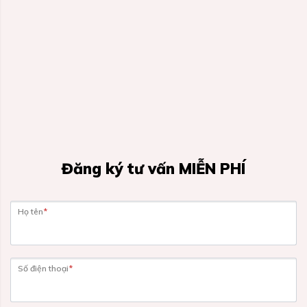
Đăng ký tư vấn MIỄN PHÍ
Họ tên
*
Số điện thoại
*