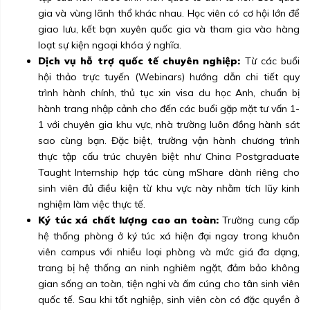
gia và vùng lãnh thổ khác nhau. Học viên có cơ hội lớn để
giao lưu, kết bạn xuyên quốc gia và tham gia vào hàng
loạt sự kiện ngoại khóa ý nghĩa.
Dịch vụ hỗ trợ quốc tế chuyên nghiệp:
Từ các buổi
hội thảo trực tuyến (Webinars) hướng dẫn chi tiết quy
trình hành chính, thủ tục xin visa du học Anh, chuẩn bị
hành trang nhập cảnh cho đến các buổi gặp mặt tư vấn 1-
1 với chuyên gia khu vực, nhà trường luôn đồng hành sát
sao cùng bạn. Đặc biệt, trường vận hành chương trình
thực tập cấu trúc chuyên biệt như China Postgraduate
Taught Internship hợp tác cùng mShare dành riêng cho
sinh viên đủ điều kiện từ khu vực này nhằm tích lũy kinh
nghiệm làm việc thực tế.
Ký túc xá chất lượng cao an toàn:
Trường cung cấp
hệ thống phòng ở ký túc xá hiện đại ngay trong khuôn
viên campus với nhiều loại phòng và mức giá đa dạng,
trang bị hệ thống an ninh nghiêm ngặt, đảm bảo không
gian sống an toàn, tiện nghi và ấm cúng cho tân sinh viên
quốc tế. Sau khi tốt nghiệp, sinh viên còn có đặc quyền ở