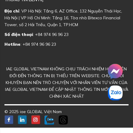
Địa chỉ
: VP Hà Nội: Tầng 6, AZ Office, 132 Nguyễn Thái Học,
Hà Nội | VP Hồ Chí Minh: Tầng 16, Tòa nhà Bitexco Financial
Tower, số 2 Hải Triều, Quận 1, TP.HCM
Số điện thoại
: +84 974 96 96 23
Hotline
: +84 974 96 96 23
IAE GLOBAL VIETNAM KHÔNG CHỊU TRÁCH NHIỆM HOẶC LIÊN
ĐỚI ĐẾN THÔNG TIN BỊ THIẾU TRÊN WEBSITE. CHÚNG TÔI
KHUYÊN BẠN NÊN TRÒ CHUYỆN VỚI NHÂN VIÊN TƯ VẤN CỦA
IAE GLOBAL VIETNAM ĐỂ CẬP NHẬT THÔNG TIN MỚI NHẤT VÀ
CHÍNH XÁC NHẤT
© 2025 iae GLOBAL Việt Nam