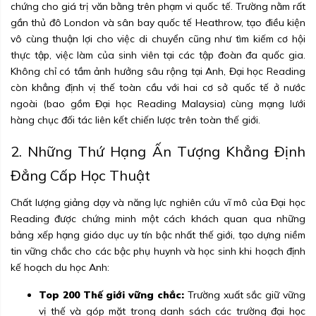
chứng cho giá trị văn bằng trên phạm vi quốc tế. Trường nằm rất
gần thủ đô London và sân bay quốc tế Heathrow, tạo điều kiện
vô cùng thuận lợi cho việc di chuyển cũng như tìm kiếm cơ hội
thực tập, việc làm của sinh viên tại các tập đoàn đa quốc gia.
Không chỉ có tầm ảnh hưởng sâu rộng tại Anh, Đại học Reading
còn khẳng định vị thế toàn cầu với hai cơ sở quốc tế ở nước
ngoài (bao gồm Đại học Reading Malaysia) cùng mạng lưới
hàng chục đối tác liên kết chiến lược trên toàn thế giới.
2. Những Thứ Hạng Ấn Tượng Khẳng Định
Đẳng Cấp Học Thuật
Chất lượng giảng dạy và năng lực nghiên cứu vĩ mô của Đại học
Reading được chứng minh một cách khách quan qua những
bảng xếp hạng giáo dục uy tín bậc nhất thế giới, tạo dựng niềm
tin vững chắc cho các bậc phụ huynh và học sinh khi hoạch định
kế hoạch du học Anh:
Top 200 Thế giới vững chắc:
Trường xuất sắc giữ vững
vị thế và góp mặt trong danh sách các trường đại học