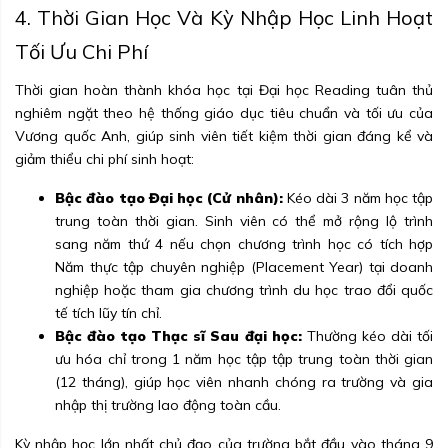
4. Thời Gian Học Và Kỳ Nhập Học Linh Hoạt
Tối Ưu Chi Phí
Thời gian hoàn thành khóa học tại Đại học Reading tuân thủ
nghiêm ngặt theo hệ thống giáo dục tiêu chuẩn và tối ưu của
Vương quốc Anh, giúp sinh viên tiết kiệm thời gian đáng kể và
giảm thiểu chi phí sinh hoạt:
Bậc đào tạo Đại học (Cử nhân):
Kéo dài 3 năm học tập
trung toàn thời gian. Sinh viên có thể mở rộng lộ trình
sang năm thứ 4 nếu chọn chương trình học có tích hợp
Năm thực tập chuyên nghiệp (Placement Year) tại doanh
nghiệp hoặc tham gia chương trình du học trao đổi quốc
tế tích lũy tín chỉ.
Bậc đào tạo Thạc sĩ Sau đại học:
Thường kéo dài tối
ưu hóa chỉ trong 1 năm học tập tập trung toàn thời gian
(12 tháng), giúp học viên nhanh chóng ra trường và gia
nhập thị trường lao động toàn cầu.
Kỳ nhập học lớn nhất chủ đạo của trường bắt đầu vào tháng 9