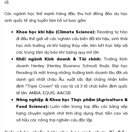
sĩ).
Các ngành học thế mạnh hàng đầu thu hút đông đảo du học
sinh quốc tế ứng tuyển làm hồ sơ bao gồm:
Khoa học khí hậu (Climate Science):
Reading tự hào
đi đầu thế giới về các nghiên cứu biến đổi khí hậu, sinh thái
học môi trường và khí tượng thủy văn, liên kết trực tiếp với
các trung tâm dự báo khí tượng quy mô lớn.
Khối ngành Kinh doanh & Tài chính:
Trường Kinh
doanh Henley (Henley Business School) thuộc Đại học
Reading là một trong những trường kinh doanh lâu đời và
danh giá nhất châu Âu, xuất sắc đạt chứng nhận kiểm
định "Triple Crown" tối cao từ cả 3 tổ chức kiểm định quốc
tế lớn: AMBA, EQUIS, AACSB.
Nông nghiệp & Khoa học Thực phẩm (Agriculture &
Food Science):
Luôn nằm trong top đầu các bảng xếp
hạng chuyên ngành nhờ tính ứng dụng thực tiễn cao và
sở hữu các nông trại nghiên cứu độc lập.