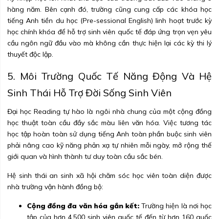
hàng năm. Bên cạnh đó, trường cũng cung cấp các khóa học
tiếng Anh tiền du học (Pre-sessional English) linh hoạt trước kỳ
học chính khóa để hỗ trợ sinh viên quốc tế đáp ứng trọn vẹn yêu
cầu ngôn ngữ đầu vào mà không cần thực hiện lại các kỳ thi lý
thuyết độc lập.
5. Môi Trường Quốc Tế Năng Động Và Hệ
Sinh Thái Hỗ Trợ Đời Sống Sinh Viên
Đại học Reading tự hào là ngôi nhà chung của một cộng đồng
học thuật toàn cầu đầy sắc màu liên văn hóa. Việc tương tác
học tập hoàn toàn sử dụng tiếng Anh toàn phần buộc sinh viên
phải nâng cao kỹ năng phản xạ tự nhiên mỗi ngày, mở rộng thế
giới quan và hình thành tư duy toàn cầu sắc bén.
Hệ sinh thái an sinh xã hội chăm sóc học viên toàn diện được
nhà trường vận hành đồng bộ:
Cộng đồng đa văn hóa gắn kết:
Trường hiện là nơi học
tập của hơn 4.500 sinh viên quốc tế đến từ hơn 160 quốc