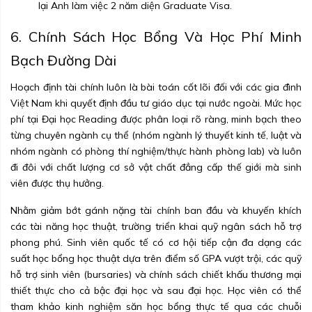
lại Anh làm việc 2 năm diện Graduate Visa.
6. Chính Sách Học Bổng Và Học Phí Minh
Bạch Đường Dài
Hoạch định tài chính luôn là bài toán cốt lõi đối với các gia đình
Việt Nam khi quyết định đầu tư giáo dục tại nước ngoài. Mức học
phí tại Đại học Reading được phân loại rõ ràng, minh bạch theo
từng chuyên ngành cụ thể (nhóm ngành lý thuyết kinh tế, luật và
nhóm ngành có phòng thí nghiệm/thực hành phòng lab) và luôn
đi đôi với chất lượng cơ sở vật chất đẳng cấp thế giới mà sinh
viên được thụ hưởng.
Nhằm giảm bớt gánh nặng tài chính ban đầu và khuyến khích
các tài năng học thuật, trường triển khai quỹ ngân sách hỗ trợ
phong phú. Sinh viên quốc tế có cơ hội tiếp cận đa dạng các
suất học bổng học thuật dựa trên điểm số GPA vượt trội, các quỹ
hỗ trợ sinh viên (bursaries) và chính sách chiết khấu thương mại
thiết thực cho cả bậc đại học và sau đại học. Học viên có thể
tham khảo kinh nghiệm săn học bổng thực tế qua các chuỗi