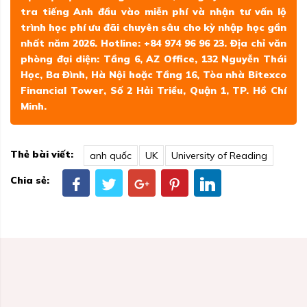
tra tiếng Anh đầu vào miễn phí và nhận tư vấn lộ
trình học phí ưu đãi chuyên sâu cho kỳ nhập học gần
nhất năm 2026. Hotline: +84 974 96 96 23. Địa chỉ văn
phòng đại diện: Tầng 6, AZ Office, 132 Nguyễn Thái
Học, Ba Đình, Hà Nội hoặc Tầng 16, Tòa nhà Bitexco
Financial Tower, Số 2 Hải Triều, Quận 1, TP. Hồ Chí
Minh.
Thẻ bài viết:
anh quốc
UK
University of Reading
Chia sẻ: