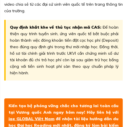
video chia sẻ từ các đại sứ sinh viên quốc tế trên trang thông tin
của trường.
Quy định khắt khe về thủ tục nhận mã CAS:
Để hoàn
thiện quy trình tuyển sinh, ứng viên quốc tế bắt buộc phải
hoàn thành việc đóng khoản tiền đặt cọc học phí (Deposit)
theo đúng quy định ghi trong thư mời nhập học. Đồng thời,
hồ sơ tài chính giải trình trước UKVI cần chứng minh số dư
tài khoản đủ chi trả học phí còn lại sau giảm trừ học bổng
cộng với tiền sinh hoạt phí sàn theo quy chuẩn pháp lý
hiện hành.
Kiến tạo bệ phóng vững chắc cho tương lai toàn cầu
tại Vương quốc Anh ngay hôm nay! Hãy liên hệ với
iae GLOBAL Việt Nam
để nhận tài liệu hướng dẫn du
học Đại học Reading mới nhất, đăng ký làm bài kiểm