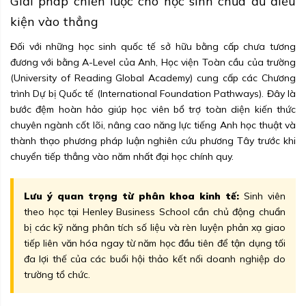
Giải pháp chiến lược cho học sinh chưa đủ điều
kiện vào thẳng
Đối với những học sinh quốc tế sở hữu bằng cấp chưa tương
đương với bằng A-Level của Anh, Học viện Toàn cầu của trường
(University of Reading Global Academy) cung cấp các Chương
trình Dự bị Quốc tế (International Foundation Pathways). Đây là
bước đệm hoàn hảo giúp học viên bổ trợ toàn diện kiến thức
chuyên ngành cốt lõi, nâng cao năng lực tiếng Anh học thuật và
thành thạo phương pháp luận nghiên cứu phương Tây trước khi
chuyển tiếp thẳng vào năm nhất đại học chính quy.
Lưu ý quan trọng từ phân khoa kinh tế:
Sinh viên
theo học tại Henley Business School cần chủ động chuẩn
bị các kỹ năng phân tích số liệu và rèn luyện phản xạ giao
tiếp liên văn hóa ngay từ năm học đầu tiên để tận dụng tối
đa lợi thế của các buổi hội thảo kết nối doanh nghiệp do
trường tổ chức.