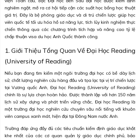
viện Toàn cầu, bậc Đại học đến Sau đại học được kiểm định
nghiêm ngặt, mở ra cơ hội tiếp cận các suất học bổng học thuật
giá trị. Đây là bệ phóng giáo dục và di trú chiến lược giúp học
viên quốc tế tối ưu hóa hồ sơ năng lực, tích lũy kinh nghiệm thực
chiến thông qua các chương trình tích hợp và nâng cao tỷ lệ
chấp thuận visa du học Anh Quốc thành công.
1. Giới Thiệu Tổng Quan Về Đại Học Reading
(University of Reading)
Nếu bạn đang tìm kiếm một ngôi trường đại học có bề dày lịch
sử, chất lượng nghiên cứu hàng đầu và tọa lạc tại vị trí chiến lược
tại Vương quốc Anh, Đại học Reading (University of Reading)
chính là sự lựa chọn hoàn hảo. Được thành lập với hơn 150 năm
lịch sử xây dựng và phát triển vững chắc, Đại học Reading là
một trường đại học nghiên cứu chuyên sâu nổi tiếng với khuôn
viên campus xanh mát, hiện đại tại Đông Nam nước Anh.
Trường đáp ứng đầy đủ các tiêu chuẩn kiểm định giáo dục khắt
khe nhất của các cơ quan quản lý giáo dục chính phủ, bảo