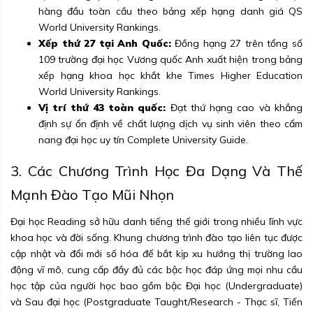
hàng đầu toàn cầu theo bảng xếp hạng danh giá QS
World University Rankings.
Xếp thứ 27 tại Anh Quốc:
Đồng hạng 27 trên tổng số
109 trường đại học Vương quốc Anh xuất hiện trong bảng
xếp hạng khoa học khắt khe Times Higher Education
World University Rankings.
Vị trí thứ 43 toàn quốc:
Đạt thứ hạng cao và khẳng
định sự ổn định về chất lượng dịch vụ sinh viên theo cẩm
nang đại học uy tín Complete University Guide.
3. Các Chương Trình Học Đa Dạng Và Thế
Mạnh Đào Tạo Mũi Nhọn
Đại học Reading sở hữu danh tiếng thế giới trong nhiều lĩnh vực
khoa học và đời sống. Khung chương trình đào tạo liên tục được
cập nhật và đổi mới số hóa để bắt kịp xu hướng thị trường lao
động vĩ mô, cung cấp đầy đủ các bậc học đáp ứng mọi nhu cầu
học tập của người học bao gồm bậc Đại học (Undergraduate)
và Sau đại học (Postgraduate Taught/Research - Thạc sĩ, Tiến